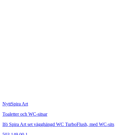
Nytt
Spira Art
Toaletter och WC-sitsar
Ifö Spira Art set vägghängd WC TurboFlush, med WC-sits
503.149.00.1