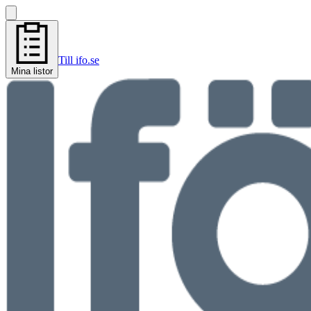
Till ifo.se
Mina listor