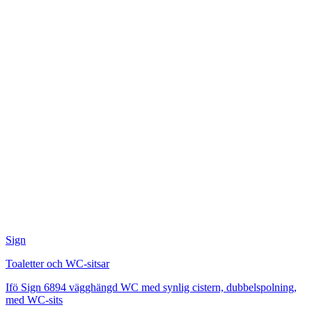
Sign
Toaletter och WC-sitsar
Ifö Sign 6894 vägghängd WC med synlig cistern, dubbelspolning,
med WC-sits