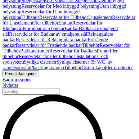
belysning
Spegelskåp
Reservdelar för Spegelskåp
Med inbyggd
belysning
Reservdelar för Med inbyggd belysning
Utan inbyggd
belysning
Reservdelar för Utan inbyggd
belysning
Tillbehör
Reservdelar för Tillbehör
Ljuselement
Reservdelar
för Ljuselement
Fler tillbehör
Eluttag
Reservdelar för
Eluttag
Golvbrunnar och badkar
Badkar
Badkar av emaljerat
stål
Reservdelar för Badkar av emaljerat stål
Rektangulära
badkar
Reservdelar för Rektangulära badkar
Fristående
badkar
Reservdelar för Fristående badkar
Tillbehör
Reservdelar för
Tillbehör
Badkarsfronter
Reservdelar för Badkarsfronter
Fler
tillbehör
Reservdelar för Fler tillbehör
Installations- och
spolsystem
Synliga cisterner
Synliga cisterner för WC, av
sanitetsporslin
Placering ovanpå
Tillbehör
Cisternkåpa
Fler produkter
Produktkategorier
Badrumsserier
Nyheter