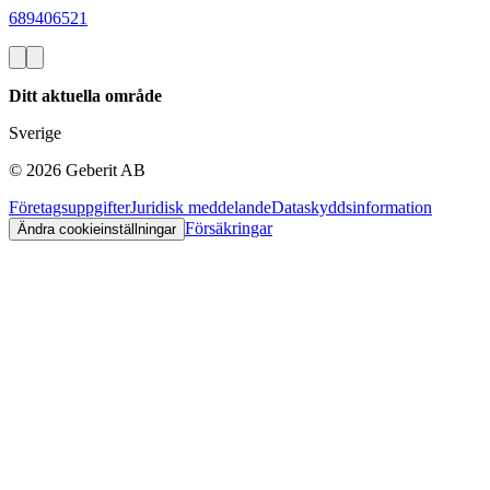
689406521
Ditt aktuella område
Sverige
©
2026
Geberit AB
Företagsuppgifter
Juridisk meddelande
Dataskyddsinformation
Försäkringar
Ändra cookieinställningar