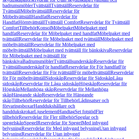
badrumsmöbler
Tvättställ
Tvättställ
Reservdelar för
Tvättställ
Möbeltvättställ
Reservdelar för
Möbeltvättställ
Handfat
Reservdelar för
Handfat
Hörntvättställ
Tvättställ Comfort
Reservdelar för Tvättställ
Comfort
Tillbehör
Konsol
Möbelpaket
Möbelpaket med
handfat
Reservdelar för Möbelpaket med handfat
Möbelpaket med
tvättställ
Reservdelar för Möbelpaket med tvättställ
Möbelpaket med
möbeltvättställ
Reservdelar för Möbelpaket med
möbeltvättställ
Möbelpaket med tvättställ för bänkskiva
Reservdelar
för Möbelpaket med tvättställ för
bänkskiva
Badrumsmöbler
Tvättställsunderskåp
Reservdelar för
Tvättställsunderskåp
För handfat
Reservdelar för För handfat
För
tvättställ
Reservdelar för För tvättställ
För möbeltvättställ
Reservdelar
för För möbeltvättställ
Sidoskåp
Reservdelar för Sidoskåp
Låga
sidoskåp
Reservdelar för Låga sidoskåp
Högskåp
Reservdelar för
Högskåp
Mellanhöga skåp
Reservdelar för Mellanhöga
skåp
Hängande skåp
Reservdelar för Hängande
skåp
Tillbehör
Reservdelar för Tillbehör
Lådinsatser och
förvaringsboxar
Handdukshållare och
handdukskrokar
Ljuselement
Handtag
Set fotstöd
Fler
tillbehör
Reservdelar för Fler tillbehör
Speglar och
spegelskåp
Spegel
Reservdelar för Spegel
Med inbyggd
belysning
Reservdelar för Med inbyggd belysning
Utan inbyggd
belysning
Reservdelar för Utan inbyggd