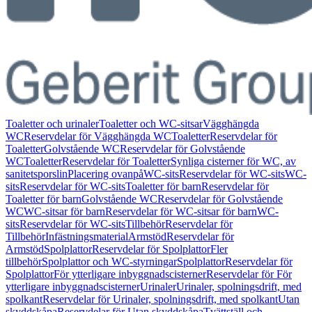
Toaletter och urinaler
Toaletter och WC-sitsar
Vägghängda
WC
Reservdelar för Vägghängda WC
Toaletter
Reservdelar för
Toaletter
Golvstående WC
Reservdelar för Golvstående
WC
Toaletter
Reservdelar för Toaletter
Synliga cisterner för WC, av
sanitetsporslin
Placering ovanpå
WC-sits
Reservdelar för WC-sits
WC-
sits
Reservdelar för WC-sits
Toaletter för barn
Reservdelar för
Toaletter för barn
Golvstående WC
Reservdelar för Golvstående
WC
WC-sitsar för barn
Reservdelar för WC-sitsar för barn
WC-
sits
Reservdelar för WC-sits
Tillbehör
Reservdelar för
Tillbehör
Infästningsmaterial
Armstöd
Reservdelar för
Armstöd
Spolplattor
Reservdelar för Spolplattor
Fler
tillbehör
Spolplattor och WC-styrningar
Spolplattor
Reservdelar för
Spolplattor
För ytterligare inbyggnadscisterner
Reservdelar för För
ytterligare inbyggnadscisterner
Urinaler
Urinaler, spolningsdrift, med
spolkant
Reservdelar för Urinaler, spolningsdrift, med spolkant
Utan
skyddskåpa
Reservdelar för Utan skyddskåpa
Tvättställ och