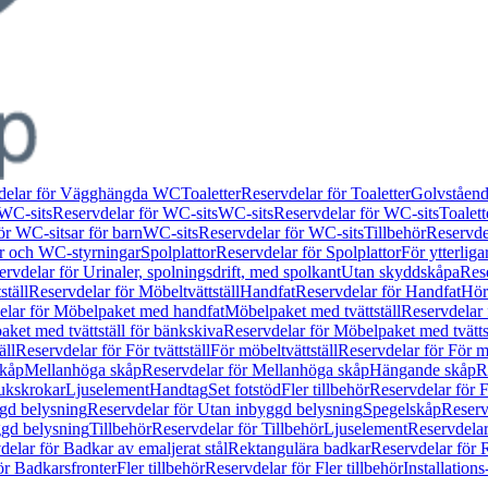
delar för Vägghängda WC
Toaletter
Reservdelar för Toaletter
Golvståen
WC-sits
Reservdelar för WC-sits
WC-sits
Reservdelar för WC-sits
Toalett
ör WC-sitsar för barn
WC-sits
Reservdelar för WC-sits
Tillbehör
Reservdel
or och WC-styrningar
Spolplattor
Reservdelar för Spolplattor
För ytterlig
ervdelar för Urinaler, spolningsdrift, med spolkant
Utan skyddskåpa
Res
ställ
Reservdelar för Möbeltvättställ
Handfat
Reservdelar för Handfat
Hörn
elar för Möbelpaket med handfat
Möbelpaket med tvättställ
Reservdelar 
ket med tvättställ för bänkskiva
Reservdelar för Möbelpaket med tvätts
äll
Reservdelar för För tvättställ
För möbeltvättställ
Reservdelar för För mö
skåp
Mellanhöga skåp
Reservdelar för Mellanhöga skåp
Hängande skåp
R
ukskrokar
Ljuselement
Handtag
Set fotstöd
Fler tillbehör
Reservdelar för F
gd belysning
Reservdelar för Utan inbyggd belysning
Spegelskåp
Reserv
ggd belysning
Tillbehör
Reservdelar för Tillbehör
Ljuselement
Reservdelar
delar för Badkar av emaljerat stål
Rektangulära badkar
Reservdelar för 
ör Badkarsfronter
Fler tillbehör
Reservdelar för Fler tillbehör
Installation