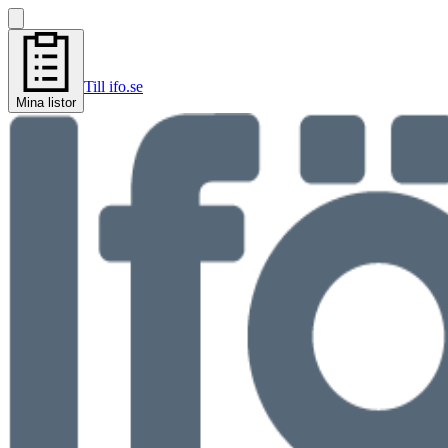
Till ifo.se
Mina listor