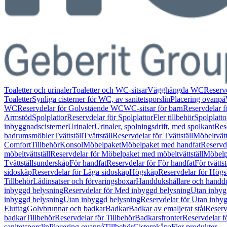
Toaletter och urinaler
Toaletter och WC-sitsar
Vägghängda WC
Reserv
Toaletter
Synliga cisterner för WC, av sanitetsporslin
Placering ovanpå
WC
Reservdelar för Golvstående WC
WC-sitsar för barn
Reservdelar f
Armstöd
Spolplattor
Reservdelar för Spolplattor
Fler tillbehör
Spolplatt
inbyggnadscisterner
Urinaler
Urinaler, spolningsdrift, med spolkant
Res
badrumsmöbler
Tvättställ
Tvättställ
Reservdelar för Tvättställ
Möbeltvätt
Comfort
Tillbehör
Konsol
Möbelpaket
Möbelpaket med handfat
Reservd
möbeltvättställ
Reservdelar för Möbelpaket med möbeltvättställ
Möbelpa
Tvättställsunderskåp
För handfat
Reservdelar för För handfat
För tvättst
sidoskåp
Reservdelar för Låga sidoskåp
Högskåp
Reservdelar för Hög
Tillbehör
Lådinsatser och förvaringsboxar
Handdukshållare och handd
inbyggd belysning
Reservdelar för Med inbyggd belysning
Utan inbyg
inbyggd belysning
Utan inbyggd belysning
Reservdelar för Utan inby
Eluttag
Golvbrunnar och badkar
Badkar
Badkar av emaljerat stål
Reserv
badkar
Tillbehör
Reservdelar för Tillbehör
Badkarsfronter
Reservdelar f
sanitetsporslin
Placering ovanpå
Tillbehör
Cisternkåpa
Fler produkter