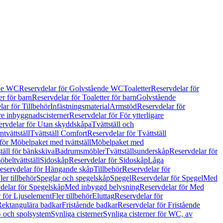
de WC
Reservdelar för Golvstående WC
Toaletter
Reservdelar för
er för barn
Reservdelar för Toaletter för barn
Golvstående
ar för Tillbehör
Infästningsmaterial
Armstöd
Reservdelar för
are inbyggnadscisterner
Reservdelar för För ytterligare
ervdelar för Utan skyddskåpa
Tvättställ och
tvättställ
Tvättställ Comfort
Reservdelar för Tvättställ
för Möbelpaket med tvättställ
Möbelpaket med
täll för bänkskiva
Badrumsmöbler
Tvättställsunderskåp
Reservdelar för
beltvättställ
Sidoskåp
Reservdelar för Sidoskåp
Låga
eservdelar för Hängande skåp
Tillbehör
Reservdelar för
ler tillbehör
Speglar och spegelskåp
Spegel
Reservdelar för Spegel
Med
delar för Spegelskåp
Med inbyggd belysning
Reservdelar för Med
 för Ljuselement
Fler tillbehör
Eluttag
Reservdelar för
Rektangulära badkar
Fristående badkar
Reservdelar för Fristående
s- och spolsystem
Synliga cisterner
Synliga cisterner för WC, av