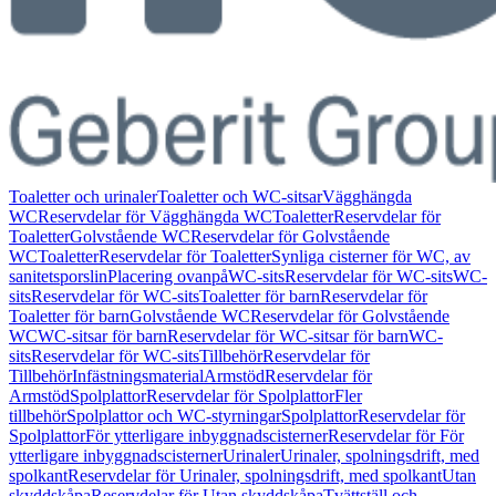
Toaletter och urinaler
Toaletter och WC-sitsar
Vägghängda
WC
Reservdelar för Vägghängda WC
Toaletter
Reservdelar för
Toaletter
Golvstående WC
Reservdelar för Golvstående
WC
Toaletter
Reservdelar för Toaletter
Synliga cisterner för WC, av
sanitetsporslin
Placering ovanpå
WC-sits
Reservdelar för WC-sits
WC-
sits
Reservdelar för WC-sits
Toaletter för barn
Reservdelar för
Toaletter för barn
Golvstående WC
Reservdelar för Golvstående
WC
WC-sitsar för barn
Reservdelar för WC-sitsar för barn
WC-
sits
Reservdelar för WC-sits
Tillbehör
Reservdelar för
Tillbehör
Infästningsmaterial
Armstöd
Reservdelar för
Armstöd
Spolplattor
Reservdelar för Spolplattor
Fler
tillbehör
Spolplattor och WC-styrningar
Spolplattor
Reservdelar för
Spolplattor
För ytterligare inbyggnadscisterner
Reservdelar för För
ytterligare inbyggnadscisterner
Urinaler
Urinaler, spolningsdrift, med
spolkant
Reservdelar för Urinaler, spolningsdrift, med spolkant
Utan
skyddskåpa
Reservdelar för Utan skyddskåpa
Tvättställ och