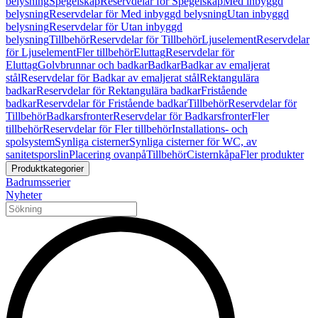
belysning
Spegelskåp
Reservdelar för Spegelskåp
Med inbyggd
belysning
Reservdelar för Med inbyggd belysning
Utan inbyggd
belysning
Reservdelar för Utan inbyggd
belysning
Tillbehör
Reservdelar för Tillbehör
Ljuselement
Reservdelar
för Ljuselement
Fler tillbehör
Eluttag
Reservdelar för
Eluttag
Golvbrunnar och badkar
Badkar
Badkar av emaljerat
stål
Reservdelar för Badkar av emaljerat stål
Rektangulära
badkar
Reservdelar för Rektangulära badkar
Fristående
badkar
Reservdelar för Fristående badkar
Tillbehör
Reservdelar för
Tillbehör
Badkarsfronter
Reservdelar för Badkarsfronter
Fler
tillbehör
Reservdelar för Fler tillbehör
Installations- och
spolsystem
Synliga cisterner
Synliga cisterner för WC, av
sanitetsporslin
Placering ovanpå
Tillbehör
Cisternkåpa
Fler produkter
Produktkategorier
Badrumsserier
Nyheter