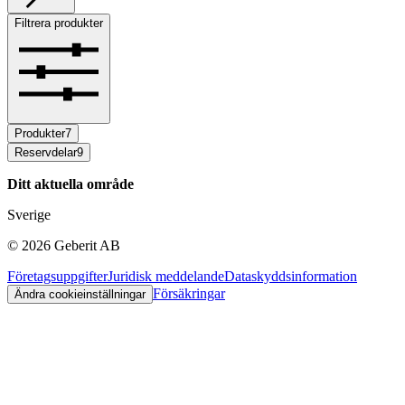
Filtrera produkter
Produkter
7
Reservdelar
9
Ditt aktuella område
Sverige
©
2026
Geberit AB
Företagsuppgifter
Juridisk meddelande
Dataskyddsinformation
Försäkringar
Ändra cookieinställningar