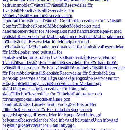
badrumsmöbler
Tvättställ
Tvättställ
Reservdelar för
Tvättställ
Möbeltvättställ
Reservdelar för
Möbeltvättställ
Handfat
Reservdelar för
Handfat
Hörntvättställ
Tvättställ Comfort
Reservdelar för Tvättställ
Comfort
Tillbehör
Konsol
Möbelpaket
Möbelpaket med
handfat
Reservdelar för Möbelpaket med handfat
Möbelpaket med
tvättställ
Reservdelar för Möbelpaket med tvättställ
Möbelpaket med
möbeltvättställ
Reservdelar för Möbelpaket med
möbeltvättställ
Möbelpaket med tvättställ för bänkskiva
Reservdelar
för Möbelpaket med tvättställ för
bänkskiva
Badrumsmöbler
Tvättställsunderskåp
Reservdelar för
Tvättställsunderskåp
För handfat
Reservdelar för För handfat
För
tvättställ
Reservdelar för För tvättställ
För möbeltvättställ
Reservdelar
för För möbeltvättställ
Sidoskåp
Reservdelar för Sidoskåp
Låga
sidoskåp
Reservdelar för Låga sidoskåp
Högskåp
Reservdelar för
Högskåp
Mellanhöga skåp
Reservdelar för Mellanhöga
skåp
Hängande skåp
Reservdelar för Hängande
skåp
Tillbehör
Reservdelar för Tillbehör
Lådinsatser och
förvaringsboxar
Handdukshållare och
handdukskrokar
Ljuselement
Handtag
Set fotstöd
Fler
tillbehör
Reservdelar för Fler tillbehör
Speglar och
spegelskåp
Spegel
Reservdelar för Spegel
Med inbyggd
belysning
Reservdelar för Med inbyggd belysning
Utan inbyggd
belysning
Reservdelar för Utan inbyggd