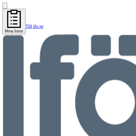
Till ifo.se
Mina listor