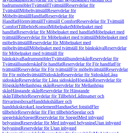
badrumsmöbler
Tvättställ
Tvättställ
Reservdelar för
Tvättställ
Möbeltvättställ
Reservdelar för
Möbeltvättställ
Handfat
Reservdelar för
Handfat
Hörntvättställ
Tvättställ Comfort
Reservdelar för Tvättställ
Comfort
Tillbehör
Konsol
Möbelpaket
Möbelpaket med
handfat
Reservdelar för Möbelpaket med handfat
Möbelpaket med
tvättställ
Reservdelar för Möbelpaket med tvättställ
Möbelpaket med
möbeltvättställ
Reservdelar för Möbelpaket med
möbeltvättställ
Möbelpaket med tvättställ för bänkskiva
Reservdelar
för Möbelpaket med tvättställ för
bänkskiva
Badrumsmöbler
Tvättställsunderskåp
Reservdelar för
Tvättställsunderskåp
För handfat
Reservdelar för För handfat
För
tvättställ
Reservdelar för För tvättställ
För möbeltvättställ
Reservdelar
för För möbeltvättställ
Sidoskåp
Reservdelar för Sidoskåp
Låga
sidoskåp
Reservdelar för Låga sidoskåp
Högskåp
Reservdelar för
Högskåp
Mellanhöga skåp
Reservdelar för Mellanhöga
skåp
Hängande skåp
Reservdelar för Hängande
skåp
Tillbehör
Reservdelar för Tillbehör
Lådinsatser och
förvaringsboxar
Handdukshållare och
handdukskrokar
Ljuselement
Handtag
Set fotstöd
Fler
tillbehör
Reservdelar för Fler tillbehör
Speglar och
spegelskåp
Spegel
Reservdelar för Spegel
Med inbyggd
belysning
Reservdelar för Med inbyggd belysning
Utan inbyggd
belysning
Reservdelar för Utan inbyggd