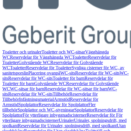
Toaletter och urinaler
Toaletter och WC-sitsar
Vägghängda
WC
Reservdelar för Vägghängda WC
Toaletter
Reservdelar för
Toaletter
Golvstående WC
Reservdelar för Golvstående
WC
Toaletter
Reservdelar för Toaletter
Synliga cisterner för WC, av
sanitetsporslin
Placering ovanpå
WC-sits
Reservdelar för WC-sits
WC-
sits
Reservdelar för WC-sits
Toaletter för barn
Reservdelar för
Toaletter för barn
Golvstående WC
Reservdelar för Golvstående
WC
WC-sitsar för barn
Reservdelar för WC-sitsar för barn
WC-
sits
Reservdelar för WC-sits
Tillbehör
Reservdelar för
Tillbehör
Infästningsmaterial
Armstöd
Reservdelar för
Armstöd
Spolplattor
Reservdelar för Spolplattor
Fler
tillbehör
Spolplattor och WC-styrningar
Spolplattor
Reservdelar för
Spolplattor
För ytterligare inbyggnadscisterner
Reservdelar för För
ytterligare inbyggnadscisterner
Urinaler
Urinaler, spolningsdrift, med
spolkant
Reservdelar för Urinaler, spolningsdrift, med spolkant
Utan
skyddskåpa
Reservdelar för Utan skyddskåpa
Tvättställ och