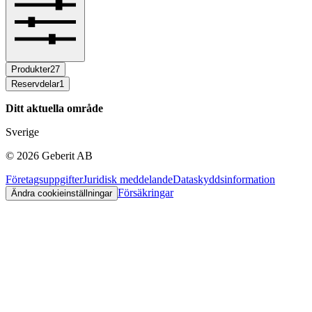
Produkter
27
Reservdelar
1
Ditt aktuella område
Sverige
©
2026
Geberit AB
Företagsuppgifter
Juridisk meddelande
Dataskyddsinformation
Försäkringar
Ändra cookieinställningar