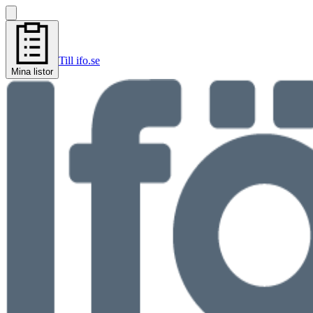
Till ifo.se
Mina listor