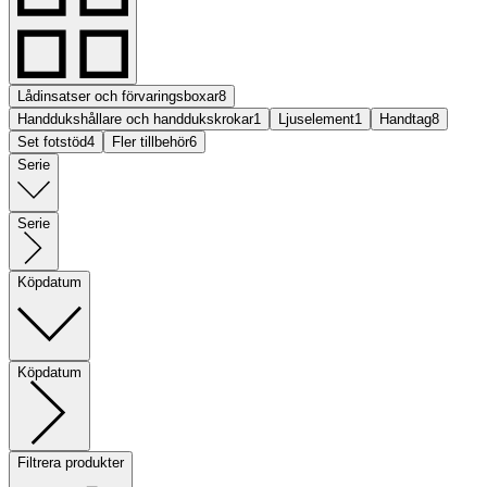
Lådinsatser och förvaringsboxar
8
Handdukshållare och handdukskrokar
1
Ljuselement
1
Handtag
8
Set fotstöd
4
Fler tillbehör
6
Serie
Serie
Köpdatum
Köpdatum
Filtrera produkter