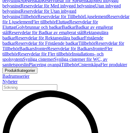
belysning
Spegelskåp
Reservdelar för Spegelskåp
Med inbyggd
belysning
Reservdelar för Med inbyggd belysning
Utan inbyggd
belysning
Reservdelar för Utan inbyggd
belysning
Tillbehör
Reservdelar för Tillbehör
Ljuselement
Reservdelar
för Ljuselement
Fler tillbehör
Eluttag
Reservdelar för
Eluttag
Golvbrunnar och badkar
Badkar
Badkar av emaljerat
stål
Reservdelar för Badkar av emaljerat stål
Rektangulära
badkar
Reservdelar för Rektangulära badkar
Fristående
badkar
Reservdelar för Fristående badkar
Tillbehör
Reservdelar för
Tillbehör
Badkarsfronter
Reservdelar för Badkarsfronter
Fler
tillbehör
Reservdelar för Fler tillbehör
Installations- och
spolsystem
Synliga cisterner
Synliga cisterner för WC, av
sanitetsporslin
Placering ovanpå
Tillbehör
Cisternkåpa
Fler produkter
Produktkategorier
Badrumsserier
Nyheter