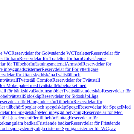
de WC
Reservdelar för Golvstående WC
Toaletter
Reservdelar för
er för barn
Reservdelar för Toaletter för barn
Golvstående
ar för Tillbehör
Infästningsmaterial
Armstöd
Reservdelar för
are inbyggnadscisterner
Reservdelar för För ytterligare
ervdelar för Utan skyddskåpa
Tvättställ och
tvättställ
Tvättställ Comfort
Reservdelar för Tvättställ
för Möbelpaket med tvättställ
Möbelpaket med
täll för bänkskiva
Badrumsmöbler
Tvättställsunderskåp
Reservdelar för
beltvättställ
Sidoskåp
Reservdelar för Sidoskåp
Låga
eservdelar för Hängande skåp
Tillbehör
Reservdelar för
ler tillbehör
Speglar och spegelskåp
Spegel
Reservdelar för Spegel
Med
delar för Spegelskåp
Med inbyggd belysning
Reservdelar för Med
 för Ljuselement
Fler tillbehör
Eluttag
Reservdelar för
Rektangulära badkar
Fristående badkar
Reservdelar för Fristående
s- och spolsystem
Synliga cisterner
Synliga cisterner för WC, av