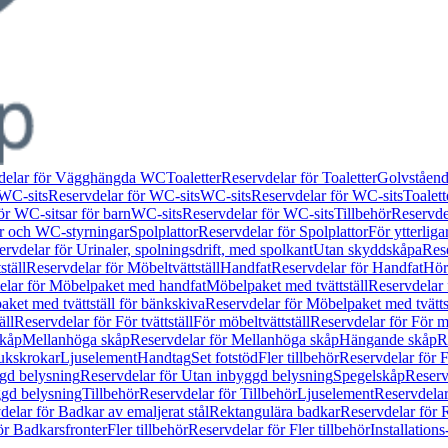
delar för Vägghängda WC
Toaletter
Reservdelar för Toaletter
Golvståen
WC-sits
Reservdelar för WC-sits
WC-sits
Reservdelar för WC-sits
Toalett
ör WC-sitsar för barn
WC-sits
Reservdelar för WC-sits
Tillbehör
Reservdel
or och WC-styrningar
Spolplattor
Reservdelar för Spolplattor
För ytterlig
ervdelar för Urinaler, spolningsdrift, med spolkant
Utan skyddskåpa
Res
ställ
Reservdelar för Möbeltvättställ
Handfat
Reservdelar för Handfat
Hörn
elar för Möbelpaket med handfat
Möbelpaket med tvättställ
Reservdelar 
ket med tvättställ för bänkskiva
Reservdelar för Möbelpaket med tvätts
äll
Reservdelar för För tvättställ
För möbeltvättställ
Reservdelar för För mö
skåp
Mellanhöga skåp
Reservdelar för Mellanhöga skåp
Hängande skåp
R
ukskrokar
Ljuselement
Handtag
Set fotstöd
Fler tillbehör
Reservdelar för F
gd belysning
Reservdelar för Utan inbyggd belysning
Spegelskåp
Reserv
ggd belysning
Tillbehör
Reservdelar för Tillbehör
Ljuselement
Reservdelar
delar för Badkar av emaljerat stål
Rektangulära badkar
Reservdelar för 
ör Badkarsfronter
Fler tillbehör
Reservdelar för Fler tillbehör
Installation