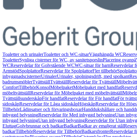
Toaletter och urinaler
Toaletter och WC-sitsar
Vägghängda WC
Reserv
Toaletter
Synliga cisterner för WC, av sanitetsporslin
Placering ovanpå
WC
Reservdelar för Golvstående WC
WC-sitsar för barn
Reservdelar f
Armstöd
Spolplattor
Reservdelar för Spolplattor
Fler tillbehör
Spolplatt
inbyggnadscisterner
Urinaler
Urinaler, spolningsdrift, med spolkant
Res
badrumsmöbler
Tvättställ
Tvättställ
Reservdelar för Tvättställ
Möbeltvätt
Comfort
Tillbehör
Konsol
Möbelpaket
Möbelpaket med handfat
Reservd
möbeltvättställ
Reservdelar för Möbelpaket med möbeltvättställ
Möbelpa
Tvättställsunderskåp
För handfat
Reservdelar för För handfat
För tvättst
sidoskåp
Reservdelar för Låga sidoskåp
Högskåp
Reservdelar för Hög
Tillbehör
Lådinsatser och förvaringsboxar
Handdukshållare och handd
inbyggd belysning
Reservdelar för Med inbyggd belysning
Utan inbyg
inbyggd belysning
Utan inbyggd belysning
Reservdelar för Utan inby
Eluttag
Golvbrunnar och badkar
Badkar
Badkar av emaljerat stål
Reserv
badkar
Tillbehör
Reservdelar för Tillbehör
Badkarsfronter
Reservdelar f
sanitetsporslin
Placering ovanpå
Tillbehör
Cisternkåpa
Fler produkter