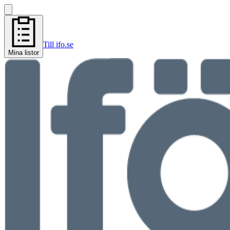
Till ifo.se
Mina listor