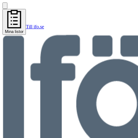
Till ifo.se
Mina listor