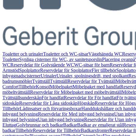
Toaletter och urinaler
Toaletter och WC-sitsar
Vägghängda WC
Reserv
Toaletter
Synliga cisterner för WC, av sanitetsporslin
Placering ovanpå
WC
Reservdelar för Golvstående WC
WC-sitsar för barn
Reservdelar f
Armstöd
Spolplattor
Reservdelar för Spolplattor
Fler tillbehör
Spolplatt
inbyggnadscisterner
Urinaler
Urinaler, spolningsdrift, med spolkant
Res
badrumsmöbler
Tvättställ
Tvättställ
Reservdelar för Tvättställ
Möbeltvätt
Comfort
Tillbehör
Konsol
Möbelpaket
Möbelpaket med handfat
Reservd
möbeltvättställ
Reservdelar för Möbelpaket med möbeltvättställ
Möbelpa
Tvättställsunderskåp
För handfat
Reservdelar för För handfat
För tvättst
sidoskåp
Reservdelar för Låga sidoskåp
Högskåp
Reservdelar för Hög
Tillbehör
Lådinsatser och förvaringsboxar
Handdukshållare och handd
inbyggd belysning
Reservdelar för Med inbyggd belysning
Utan inbyg
inbyggd belysning
Utan inbyggd belysning
Reservdelar för Utan inby
Eluttag
Golvbrunnar och badkar
Badkar
Badkar av emaljerat stål
Reserv
badkar
Tillbehör
Reservdelar för Tillbehör
Badkarsfronter
Reservdelar f
sanitetsporslin
Placering ovanpå
Tillbehör
Cisternkåpa
Fler produkter