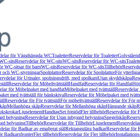
delar för Vägghängda WC
Toaletter
Reservdelar för Toaletter
Golvståen
WC-sits
Reservdelar för WC-sits
WC-sits
Reservdelar för WC-sits
Toalett
ör WC-sitsar för barn
WC-sits
Reservdelar för WC-sits
Tillbehör
Reservdel
or och WC-styrningar
Spolplattor
Reservdelar för Spolplattor
För ytterlig
ervdelar för Urinaler, spolningsdrift, med spolkant
Utan skyddskåpa
Res
ställ
Reservdelar för Möbeltvättställ
Handfat
Reservdelar för Handfat
Hörn
elar för Möbelpaket med handfat
Möbelpaket med tvättställ
Reservdelar 
ket med tvättställ för bänkskiva
Reservdelar för Möbelpaket med tvätts
äll
Reservdelar för För tvättställ
För möbeltvättställ
Reservdelar för För mö
skåp
Mellanhöga skåp
Reservdelar för Mellanhöga skåp
Hängande skåp
R
ukskrokar
Ljuselement
Handtag
Set fotstöd
Fler tillbehör
Reservdelar för F
gd belysning
Reservdelar för Utan inbyggd belysning
Spegelskåp
Reserv
ggd belysning
Tillbehör
Reservdelar för Tillbehör
Ljuselement
Reservdelar
delar för Badkar av emaljerat stål
Rektangulära badkar
Reservdelar för 
ör Badkarsfronter
Fler tillbehör
Reservdelar för Fler tillbehör
Installation