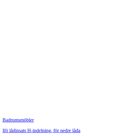
Badrumsmöbler
Ifö lådinsats H-indelning, för nedre låda