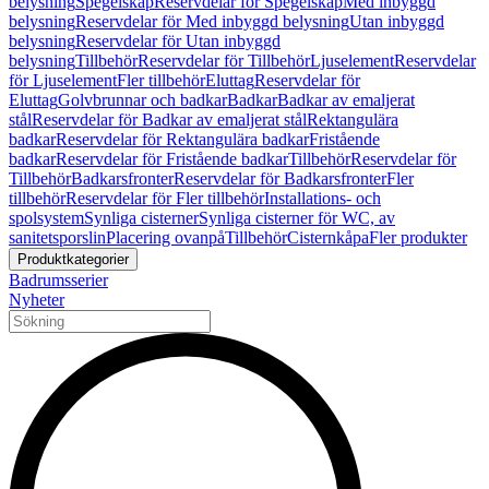
belysning
Spegelskåp
Reservdelar för Spegelskåp
Med inbyggd
belysning
Reservdelar för Med inbyggd belysning
Utan inbyggd
belysning
Reservdelar för Utan inbyggd
belysning
Tillbehör
Reservdelar för Tillbehör
Ljuselement
Reservdelar
för Ljuselement
Fler tillbehör
Eluttag
Reservdelar för
Eluttag
Golvbrunnar och badkar
Badkar
Badkar av emaljerat
stål
Reservdelar för Badkar av emaljerat stål
Rektangulära
badkar
Reservdelar för Rektangulära badkar
Fristående
badkar
Reservdelar för Fristående badkar
Tillbehör
Reservdelar för
Tillbehör
Badkarsfronter
Reservdelar för Badkarsfronter
Fler
tillbehör
Reservdelar för Fler tillbehör
Installations- och
spolsystem
Synliga cisterner
Synliga cisterner för WC, av
sanitetsporslin
Placering ovanpå
Tillbehör
Cisternkåpa
Fler produkter
Produktkategorier
Badrumsserier
Nyheter