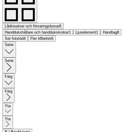
Lådinsatser och förvaringsboxar
8
Handdukshållare och handdukskrokar
1
Ljuselement
1
Handtag
8
Set fotstöd
4
Fler tillbehör
6
Serie
Serie
Färg
Färg
Yta
Yta
B / Bredd (cm)