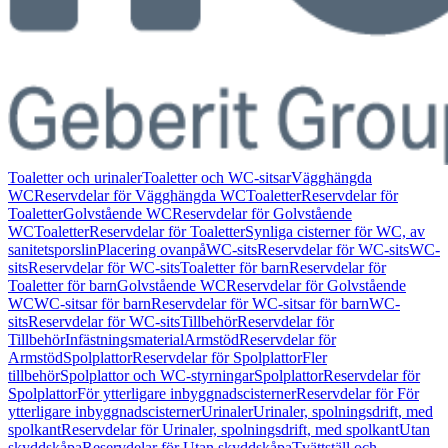
Toaletter och urinaler
Toaletter och WC-sitsar
Vägghängda
WC
Reservdelar för Vägghängda WC
Toaletter
Reservdelar för
Toaletter
Golvstående WC
Reservdelar för Golvstående
WC
Toaletter
Reservdelar för Toaletter
Synliga cisterner för WC, av
sanitetsporslin
Placering ovanpå
WC-sits
Reservdelar för WC-sits
WC-
sits
Reservdelar för WC-sits
Toaletter för barn
Reservdelar för
Toaletter för barn
Golvstående WC
Reservdelar för Golvstående
WC
WC-sitsar för barn
Reservdelar för WC-sitsar för barn
WC-
sits
Reservdelar för WC-sits
Tillbehör
Reservdelar för
Tillbehör
Infästningsmaterial
Armstöd
Reservdelar för
Armstöd
Spolplattor
Reservdelar för Spolplattor
Fler
tillbehör
Spolplattor och WC-styrningar
Spolplattor
Reservdelar för
Spolplattor
För ytterligare inbyggnadscisterner
Reservdelar för För
ytterligare inbyggnadscisterner
Urinaler
Urinaler, spolningsdrift, med
spolkant
Reservdelar för Urinaler, spolningsdrift, med spolkant
Utan
skyddskåpa
Reservdelar för Utan skyddskåpa
Tvättställ och