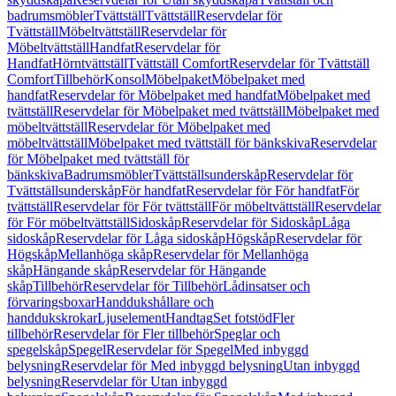
badrumsmöbler
Tvättställ
Tvättställ
Reservdelar för
Tvättställ
Möbeltvättställ
Reservdelar för
Möbeltvättställ
Handfat
Reservdelar för
Handfat
Hörntvättställ
Tvättställ Comfort
Reservdelar för Tvättställ
Comfort
Tillbehör
Konsol
Möbelpaket
Möbelpaket med
handfat
Reservdelar för Möbelpaket med handfat
Möbelpaket med
tvättställ
Reservdelar för Möbelpaket med tvättställ
Möbelpaket med
möbeltvättställ
Reservdelar för Möbelpaket med
möbeltvättställ
Möbelpaket med tvättställ för bänkskiva
Reservdelar
för Möbelpaket med tvättställ för
bänkskiva
Badrumsmöbler
Tvättställsunderskåp
Reservdelar för
Tvättställsunderskåp
För handfat
Reservdelar för För handfat
För
tvättställ
Reservdelar för För tvättställ
För möbeltvättställ
Reservdelar
för För möbeltvättställ
Sidoskåp
Reservdelar för Sidoskåp
Låga
sidoskåp
Reservdelar för Låga sidoskåp
Högskåp
Reservdelar för
Högskåp
Mellanhöga skåp
Reservdelar för Mellanhöga
skåp
Hängande skåp
Reservdelar för Hängande
skåp
Tillbehör
Reservdelar för Tillbehör
Lådinsatser och
förvaringsboxar
Handdukshållare och
handdukskrokar
Ljuselement
Handtag
Set fotstöd
Fler
tillbehör
Reservdelar för Fler tillbehör
Speglar och
spegelskåp
Spegel
Reservdelar för Spegel
Med inbyggd
belysning
Reservdelar för Med inbyggd belysning
Utan inbyggd
belysning
Reservdelar för Utan inbyggd