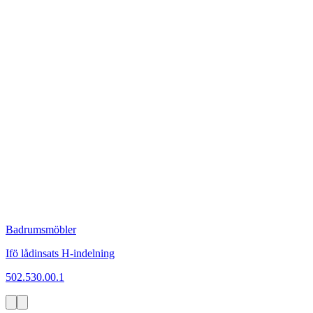
Badrumsmöbler
Ifö lådinsats H-indelning
502.530.00.1