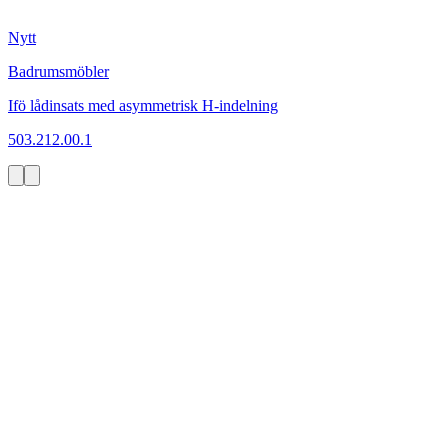
Nytt
Badrumsmöbler
Ifö lådinsats med asymmetrisk H-indelning
503.212.00.1