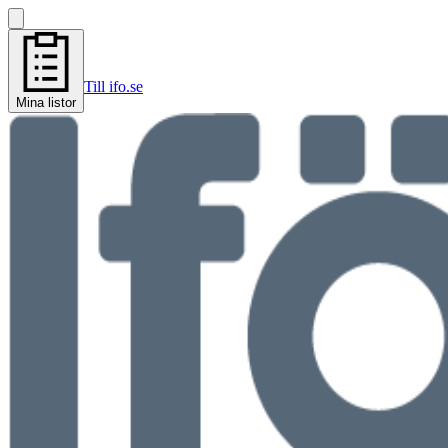
Till ifo.se
Mina listor