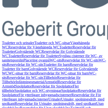
Toaletter och urinaler
Toaletter och WC-sitsar
Vägghängda
WC
Reservdelar för Vägghängda WC
Toaletter
Reservdelar för
Toaletter
Golvstående WC
Reservdelar för Golvstående
WC
Toaletter
Reservdelar för Toaletter
Synliga cisterner för WC, av
sanitetsporslin
Placering ovanpå
WC-sits
Reservdelar för WC-sits
WC-
sits
Reservdelar för WC-sits
Toaletter för barn
Reservdelar för
Toaletter för barn
Golvstående WC
Reservdelar för Golvstående
WC
WC-sitsar för barn
Reservdelar för WC-sitsar för barn
WC-
sits
Reservdelar för WC-sits
Tillbehör
Reservdelar för
Tillbehör
Infästningsmaterial
Armstöd
Reservdelar för
Armstöd
Spolplattor
Reservdelar för Spolplattor
Fler
tillbehör
Spolplattor och WC-styrningar
Spolplattor
Reservdelar för
Spolplattor
För ytterligare inbyggnadscisterner
Reservdelar för För
ytterligare inbyggnadscisterner
Urinaler
Urinaler, spolningsdrift, med
spolkant
Reservdelar för Urinaler, spolningsdrift, med spolkant
Utan
skyddskåpa
Reservdelar för Utan skyddskåpa
Tvättställ och