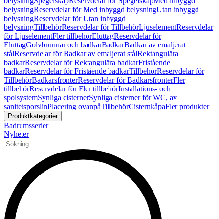
belysning
Spegelskåp
Reservdelar för Spegelskåp
Med inbyggd
belysning
Reservdelar för Med inbyggd belysning
Utan inbyggd
belysning
Reservdelar för Utan inbyggd
belysning
Tillbehör
Reservdelar för Tillbehör
Ljuselement
Reservdelar
för Ljuselement
Fler tillbehör
Eluttag
Reservdelar för
Eluttag
Golvbrunnar och badkar
Badkar
Badkar av emaljerat
stål
Reservdelar för Badkar av emaljerat stål
Rektangulära
badkar
Reservdelar för Rektangulära badkar
Fristående
badkar
Reservdelar för Fristående badkar
Tillbehör
Reservdelar för
Tillbehör
Badkarsfronter
Reservdelar för Badkarsfronter
Fler
tillbehör
Reservdelar för Fler tillbehör
Installations- och
spolsystem
Synliga cisterner
Synliga cisterner för WC, av
sanitetsporslin
Placering ovanpå
Tillbehör
Cisternkåpa
Fler produkter
Produktkategorier
Badrumsserier
Nyheter