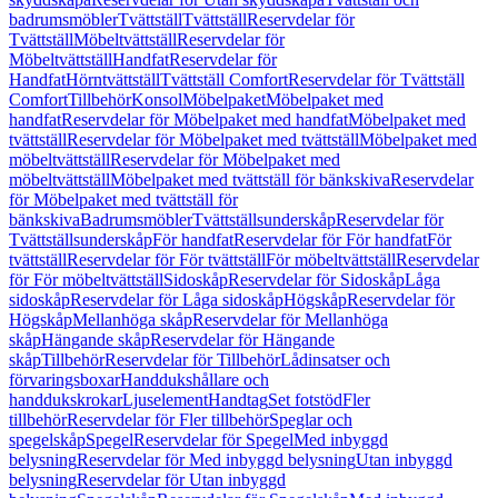
badrumsmöbler
Tvättställ
Tvättställ
Reservdelar för
Tvättställ
Möbeltvättställ
Reservdelar för
Möbeltvättställ
Handfat
Reservdelar för
Handfat
Hörntvättställ
Tvättställ Comfort
Reservdelar för Tvättställ
Comfort
Tillbehör
Konsol
Möbelpaket
Möbelpaket med
handfat
Reservdelar för Möbelpaket med handfat
Möbelpaket med
tvättställ
Reservdelar för Möbelpaket med tvättställ
Möbelpaket med
möbeltvättställ
Reservdelar för Möbelpaket med
möbeltvättställ
Möbelpaket med tvättställ för bänkskiva
Reservdelar
för Möbelpaket med tvättställ för
bänkskiva
Badrumsmöbler
Tvättställsunderskåp
Reservdelar för
Tvättställsunderskåp
För handfat
Reservdelar för För handfat
För
tvättställ
Reservdelar för För tvättställ
För möbeltvättställ
Reservdelar
för För möbeltvättställ
Sidoskåp
Reservdelar för Sidoskåp
Låga
sidoskåp
Reservdelar för Låga sidoskåp
Högskåp
Reservdelar för
Högskåp
Mellanhöga skåp
Reservdelar för Mellanhöga
skåp
Hängande skåp
Reservdelar för Hängande
skåp
Tillbehör
Reservdelar för Tillbehör
Lådinsatser och
förvaringsboxar
Handdukshållare och
handdukskrokar
Ljuselement
Handtag
Set fotstöd
Fler
tillbehör
Reservdelar för Fler tillbehör
Speglar och
spegelskåp
Spegel
Reservdelar för Spegel
Med inbyggd
belysning
Reservdelar för Med inbyggd belysning
Utan inbyggd
belysning
Reservdelar för Utan inbyggd