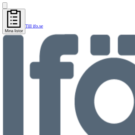
Till ifo.se
Mina listor