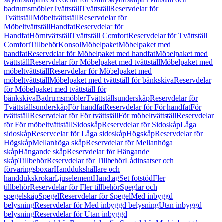
badrumsmöbler
Tvättställ
Tvättställ
Reservdelar för
Tvättställ
Möbeltvättställ
Reservdelar för
Möbeltvättställ
Handfat
Reservdelar för
Handfat
Hörntvättställ
Tvättställ Comfort
Reservdelar för Tvättställ
Comfort
Tillbehör
Konsol
Möbelpaket
Möbelpaket med
handfat
Reservdelar för Möbelpaket med handfat
Möbelpaket med
tvättställ
Reservdelar för Möbelpaket med tvättställ
Möbelpaket med
möbeltvättställ
Reservdelar för Möbelpaket med
möbeltvättställ
Möbelpaket med tvättställ för bänkskiva
Reservdelar
för Möbelpaket med tvättställ för
bänkskiva
Badrumsmöbler
Tvättställsunderskåp
Reservdelar för
Tvättställsunderskåp
För handfat
Reservdelar för För handfat
För
tvättställ
Reservdelar för För tvättställ
För möbeltvättställ
Reservdelar
för För möbeltvättställ
Sidoskåp
Reservdelar för Sidoskåp
Låga
sidoskåp
Reservdelar för Låga sidoskåp
Högskåp
Reservdelar för
Högskåp
Mellanhöga skåp
Reservdelar för Mellanhöga
skåp
Hängande skåp
Reservdelar för Hängande
skåp
Tillbehör
Reservdelar för Tillbehör
Lådinsatser och
förvaringsboxar
Handdukshållare och
handdukskrokar
Ljuselement
Handtag
Set fotstöd
Fler
tillbehör
Reservdelar för Fler tillbehör
Speglar och
spegelskåp
Spegel
Reservdelar för Spegel
Med inbyggd
belysning
Reservdelar för Med inbyggd belysning
Utan inbyggd
belysning
Reservdelar för Utan inbyggd