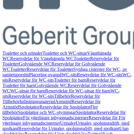
Toaletter och urinaler
Toaletter och WC-sitsar
Vägghängda
WC
Reservdelar för Vägghängda WC
Toaletter
Reservdelar för
Toaletter
Golvstående WC
Reservdelar för Golvstående
WC
Toaletter
Reservdelar för Toaletter
Synliga cisterner för WC, av
sanitetsporslin
Placering ovanpå
WC-sits
Reservdelar för WC-sits
WC-
sits
Reservdelar för WC-sits
Toaletter för barn
Reservdelar för
Toaletter för barn
Golvstående WC
Reservdelar för Golvstående
WC
WC-sitsar för barn
Reservdelar för WC-sitsar för barn
WC-
sits
Reservdelar för WC-sits
Tillbehör
Reservdelar för
Tillbehör
Infästningsmaterial
Armstöd
Reservdelar för
Armstöd
Spolplattor
Reservdelar för Spolplattor
Fler
tillbehör
Spolplattor och WC-styrningar
Spolplattor
Reservdelar för
Spolplattor
För ytterligare inbyggnadscisterner
Reservdelar för För
ytterligare inbyggnadscisterner
Urinaler
Urinaler, spolningsdrift, med
spolkant
Reservdelar för Urinaler, spolningsdrift, med spolkant
Utan
skyddskåpa
Reservdelar för Utan skyddskåpa
Tvättställ och