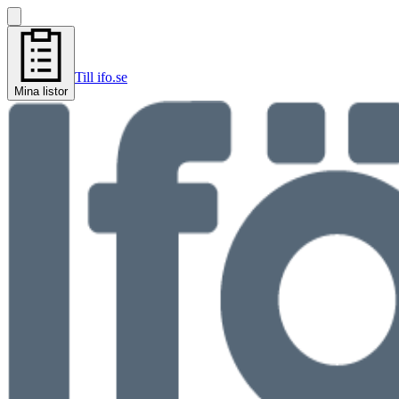
Till ifo.se
Mina listor