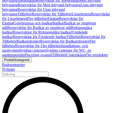
belysning
Spegelskåp
Reservdelar för Spegelskåp
Med inbyggd
belysning
Reservdelar för Med inbyggd belysning
Utan inbyggd
belysning
Reservdelar för Utan inbyggd
belysning
Tillbehör
Reservdelar för Tillbehör
Ljuselement
Reservdelar
för Ljuselement
Fler tillbehör
Eluttag
Reservdelar för
Eluttag
Golvbrunnar och badkar
Badkar
Badkar av emaljerat
stål
Reservdelar för Badkar av emaljerat stål
Rektangulära
badkar
Reservdelar för Rektangulära badkar
Fristående
badkar
Reservdelar för Fristående badkar
Tillbehör
Reservdelar för
Tillbehör
Badkarsfronter
Reservdelar för Badkarsfronter
Fler
tillbehör
Reservdelar för Fler tillbehör
Installations- och
spolsystem
Synliga cisterner
Synliga cisterner för WC, av
sanitetsporslin
Placering ovanpå
Tillbehör
Cisternkåpa
Fler produkter
Produktkategorier
Badrumsserier
Nyheter