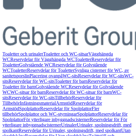
Toaletter och urinaler
Toaletter och WC-sitsar
Vägghängda
WC
Reservdelar för Vägghängda WC
Toaletter
Reservdelar för
Toaletter
Golvstående WC
Reservdelar för Golvstående
WC
Toaletter
Reservdelar för Toaletter
Synliga cisterner för WC, av
sanitetsporslin
Placering ovanpå
WC-sits
Reservdelar för WC-sits
WC-
sits
Reservdelar för WC-sits
Toaletter för barn
Reservdelar för
Toaletter för barn
Golvstående WC
Reservdelar för Golvstående
WC
WC-sitsar för barn
Reservdelar för WC-sitsar för barn
WC-
sits
Reservdelar för WC-sits
Tillbehör
Reservdelar för
Tillbehör
Infästningsmaterial
Armstöd
Reservdelar för
Armstöd
Spolplattor
Reservdelar för Spolplattor
Fler
tillbehör
Spolplattor och WC-styrningar
Spolplattor
Reservdelar för
Spolplattor
För ytterligare inbyggnadscisterner
Reservdelar för För
ytterligare inbyggnadscisterner
Urinaler
Urinaler, spolningsdrift, med
spolkant
Reservdelar för Urinaler, spolningsdrift, med spolkant
Utan
skyddskåpa
Reservdelar för Utan skyddskåpa
Tvättställ och