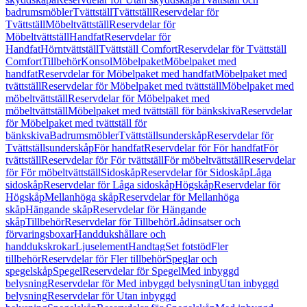
badrumsmöbler
Tvättställ
Tvättställ
Reservdelar för
Tvättställ
Möbeltvättställ
Reservdelar för
Möbeltvättställ
Handfat
Reservdelar för
Handfat
Hörntvättställ
Tvättställ Comfort
Reservdelar för Tvättställ
Comfort
Tillbehör
Konsol
Möbelpaket
Möbelpaket med
handfat
Reservdelar för Möbelpaket med handfat
Möbelpaket med
tvättställ
Reservdelar för Möbelpaket med tvättställ
Möbelpaket med
möbeltvättställ
Reservdelar för Möbelpaket med
möbeltvättställ
Möbelpaket med tvättställ för bänkskiva
Reservdelar
för Möbelpaket med tvättställ för
bänkskiva
Badrumsmöbler
Tvättställsunderskåp
Reservdelar för
Tvättställsunderskåp
För handfat
Reservdelar för För handfat
För
tvättställ
Reservdelar för För tvättställ
För möbeltvättställ
Reservdelar
för För möbeltvättställ
Sidoskåp
Reservdelar för Sidoskåp
Låga
sidoskåp
Reservdelar för Låga sidoskåp
Högskåp
Reservdelar för
Högskåp
Mellanhöga skåp
Reservdelar för Mellanhöga
skåp
Hängande skåp
Reservdelar för Hängande
skåp
Tillbehör
Reservdelar för Tillbehör
Lådinsatser och
förvaringsboxar
Handdukshållare och
handdukskrokar
Ljuselement
Handtag
Set fotstöd
Fler
tillbehör
Reservdelar för Fler tillbehör
Speglar och
spegelskåp
Spegel
Reservdelar för Spegel
Med inbyggd
belysning
Reservdelar för Med inbyggd belysning
Utan inbyggd
belysning
Reservdelar för Utan inbyggd