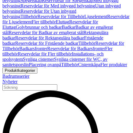
belysning
Spegelskåp
Reservdelar för Spegelskåp
Med inbyggd
belysning
Reservdelar för Med inbyggd belysning
Utan inbyggd
belysning
Reservdelar för Utan inbyggd
belysning
Tillbehör
Reservdelar för Tillbehör
Ljuselement
Reservdelar
för Ljuselement
Fler tillbehör
Eluttag
Reservdelar för
Eluttag
Golvbrunnar och badkar
Badkar
Badkar av emaljerat
stål
Reservdelar för Badkar av emaljerat stål
Rektangulära
badkar
Reservdelar för Rektangulära badkar
Fristående
badkar
Reservdelar för Fristående badkar
Tillbehör
Reservdelar för
Tillbehör
Badkarsfronter
Reservdelar för Badkarsfronter
Fler
tillbehör
Reservdelar för Fler tillbehör
Installations- och
spolsystem
Synliga cisterner
Synliga cisterner för WC, av
sanitetsporslin
Placering ovanpå
Tillbehör
Cisternkåpa
Fler produkter
Produktkategorier
Badrumsserier
Nyheter