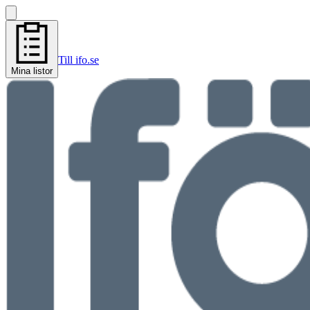
Till ifo.se
Mina listor