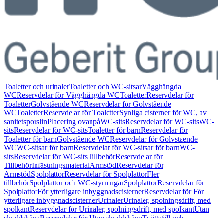
Toaletter och urinaler
Toaletter och WC-sitsar
Vägghängda
WC
Reservdelar för Vägghängda WC
Toaletter
Reservdelar för
Toaletter
Golvstående WC
Reservdelar för Golvstående
WC
Toaletter
Reservdelar för Toaletter
Synliga cisterner för WC, av
sanitetsporslin
Placering ovanpå
WC-sits
Reservdelar för WC-sits
WC-
sits
Reservdelar för WC-sits
Toaletter för barn
Reservdelar för
Toaletter för barn
Golvstående WC
Reservdelar för Golvstående
WC
WC-sitsar för barn
Reservdelar för WC-sitsar för barn
WC-
sits
Reservdelar för WC-sits
Tillbehör
Reservdelar för
Tillbehör
Infästningsmaterial
Armstöd
Reservdelar för
Armstöd
Spolplattor
Reservdelar för Spolplattor
Fler
tillbehör
Spolplattor och WC-styrningar
Spolplattor
Reservdelar för
Spolplattor
För ytterligare inbyggnadscisterner
Reservdelar för För
ytterligare inbyggnadscisterner
Urinaler
Urinaler, spolningsdrift, med
spolkant
Reservdelar för Urinaler, spolningsdrift, med spolkant
Utan
skyddskåpa
Reservdelar för Utan skyddskåpa
Tvättställ och