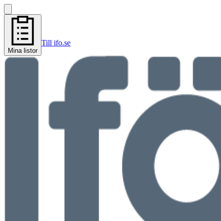
Till ifo.se
Mina listor