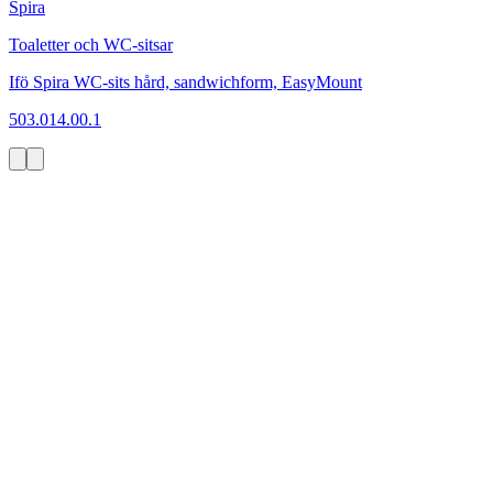
Spira
Toaletter och WC-sitsar
Ifö Spira WC-sits hård, sandwichform, EasyMount
503.014.00.1