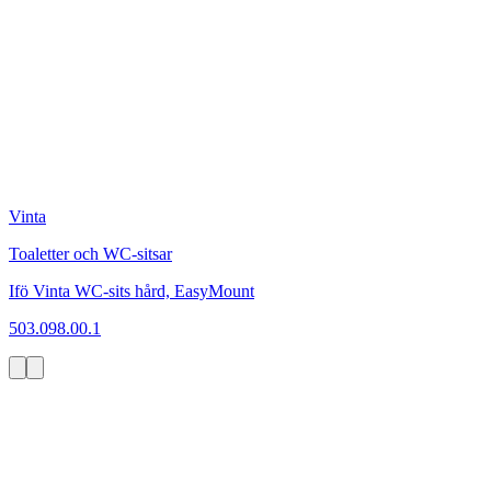
Vinta
Toaletter och WC-sitsar
Ifö Vinta WC-sits hård, EasyMount
503.098.00.1