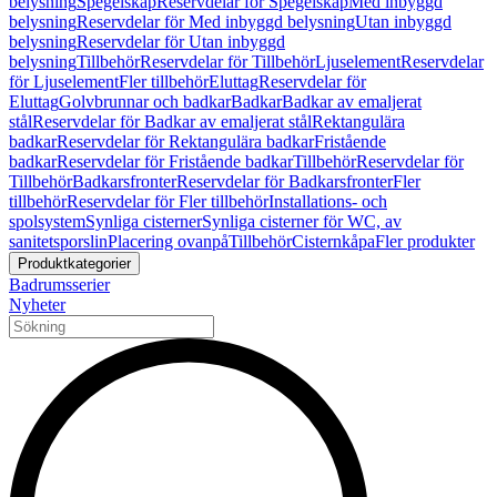
belysning
Spegelskåp
Reservdelar för Spegelskåp
Med inbyggd
belysning
Reservdelar för Med inbyggd belysning
Utan inbyggd
belysning
Reservdelar för Utan inbyggd
belysning
Tillbehör
Reservdelar för Tillbehör
Ljuselement
Reservdelar
för Ljuselement
Fler tillbehör
Eluttag
Reservdelar för
Eluttag
Golvbrunnar och badkar
Badkar
Badkar av emaljerat
stål
Reservdelar för Badkar av emaljerat stål
Rektangulära
badkar
Reservdelar för Rektangulära badkar
Fristående
badkar
Reservdelar för Fristående badkar
Tillbehör
Reservdelar för
Tillbehör
Badkarsfronter
Reservdelar för Badkarsfronter
Fler
tillbehör
Reservdelar för Fler tillbehör
Installations- och
spolsystem
Synliga cisterner
Synliga cisterner för WC, av
sanitetsporslin
Placering ovanpå
Tillbehör
Cisternkåpa
Fler produkter
Produktkategorier
Badrumsserier
Nyheter