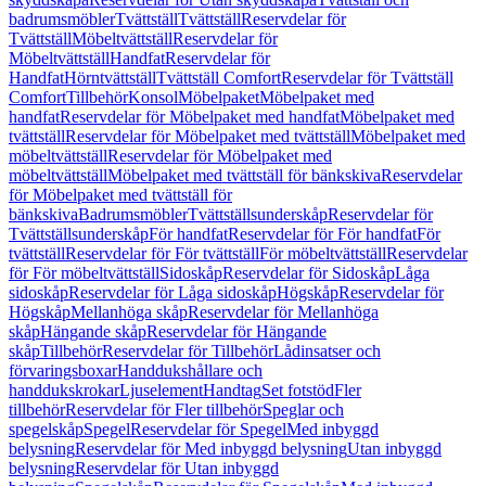
badrumsmöbler
Tvättställ
Tvättställ
Reservdelar för
Tvättställ
Möbeltvättställ
Reservdelar för
Möbeltvättställ
Handfat
Reservdelar för
Handfat
Hörntvättställ
Tvättställ Comfort
Reservdelar för Tvättställ
Comfort
Tillbehör
Konsol
Möbelpaket
Möbelpaket med
handfat
Reservdelar för Möbelpaket med handfat
Möbelpaket med
tvättställ
Reservdelar för Möbelpaket med tvättställ
Möbelpaket med
möbeltvättställ
Reservdelar för Möbelpaket med
möbeltvättställ
Möbelpaket med tvättställ för bänkskiva
Reservdelar
för Möbelpaket med tvättställ för
bänkskiva
Badrumsmöbler
Tvättställsunderskåp
Reservdelar för
Tvättställsunderskåp
För handfat
Reservdelar för För handfat
För
tvättställ
Reservdelar för För tvättställ
För möbeltvättställ
Reservdelar
för För möbeltvättställ
Sidoskåp
Reservdelar för Sidoskåp
Låga
sidoskåp
Reservdelar för Låga sidoskåp
Högskåp
Reservdelar för
Högskåp
Mellanhöga skåp
Reservdelar för Mellanhöga
skåp
Hängande skåp
Reservdelar för Hängande
skåp
Tillbehör
Reservdelar för Tillbehör
Lådinsatser och
förvaringsboxar
Handdukshållare och
handdukskrokar
Ljuselement
Handtag
Set fotstöd
Fler
tillbehör
Reservdelar för Fler tillbehör
Speglar och
spegelskåp
Spegel
Reservdelar för Spegel
Med inbyggd
belysning
Reservdelar för Med inbyggd belysning
Utan inbyggd
belysning
Reservdelar för Utan inbyggd