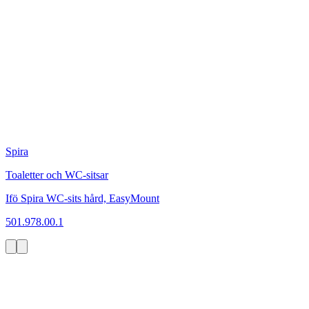
Spira
Toaletter och WC-sitsar
Ifö Spira WC-sits hård, EasyMount
501.978.00.1