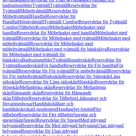
badrumsmöbler
Tvättställ
Tvättställ
Reservdelar för
Tvättställ
Möbeltvättställ
Reservdelar för
Möbeltvättställ
Handfat
Reservdelar för
Handfat
Hörntvättställ
Tvättställ Comfort
Reservdelar för Tvättställ
Comfort
Tillbehör
Konsol
Möbelpaket
Möbelpaket med
handfat
Reservdelar för Möbelpaket med handfat
Möbelpaket med
tvättställ
Reservdelar för Möbelpaket med tvättställ
Möbelpaket med
möbeltvättställ
Reservdelar för Möbelpaket med
möbeltvättställ
Möbelpaket med tvättställ för bänkskiva
Reservdelar
för Möbelpaket med tvättställ för
bänkskiva
Badrumsmöbler
Tvättställsunderskåp
Reservdelar för
Tvättställsunderskåp
För handfat
Reservdelar för För handfat
För
tvättställ
Reservdelar för För tvättställ
För möbeltvättställ
Reservdelar
för För möbeltvättställ
Sidoskåp
Reservdelar för Sidoskåp
Låga
sidoskåp
Reservdelar för Låga sidoskåp
Högskåp
Reservdelar för
Högskåp
Mellanhöga skåp
Reservdelar för Mellanhöga
skåp
Hängande skåp
Reservdelar för Hängande
skåp
Tillbehör
Reservdelar för Tillbehör
Lådinsatser och
förvaringsboxar
Handdukshållare och
handdukskrokar
Ljuselement
Handtag
Set fotstöd
Fler
tillbehör
Reservdelar för Fler tillbehör
Speglar och
spegelskåp
Spegel
Reservdelar för Spegel
Med inbyggd
belysning
Reservdelar för Med inbyggd belysning
Utan inbyggd
belysning
Reservdelar för Utan inbyggd