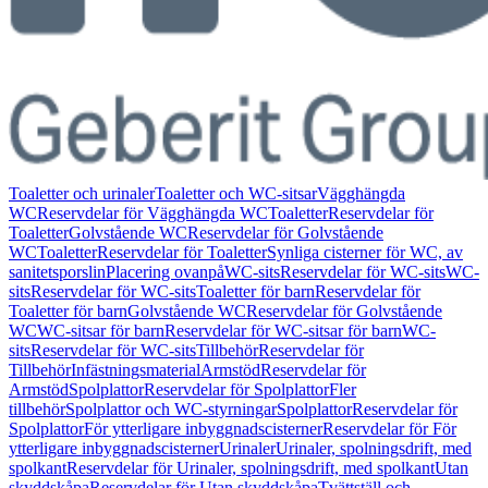
Toaletter och urinaler
Toaletter och WC-sitsar
Vägghängda
WC
Reservdelar för Vägghängda WC
Toaletter
Reservdelar för
Toaletter
Golvstående WC
Reservdelar för Golvstående
WC
Toaletter
Reservdelar för Toaletter
Synliga cisterner för WC, av
sanitetsporslin
Placering ovanpå
WC-sits
Reservdelar för WC-sits
WC-
sits
Reservdelar för WC-sits
Toaletter för barn
Reservdelar för
Toaletter för barn
Golvstående WC
Reservdelar för Golvstående
WC
WC-sitsar för barn
Reservdelar för WC-sitsar för barn
WC-
sits
Reservdelar för WC-sits
Tillbehör
Reservdelar för
Tillbehör
Infästningsmaterial
Armstöd
Reservdelar för
Armstöd
Spolplattor
Reservdelar för Spolplattor
Fler
tillbehör
Spolplattor och WC-styrningar
Spolplattor
Reservdelar för
Spolplattor
För ytterligare inbyggnadscisterner
Reservdelar för För
ytterligare inbyggnadscisterner
Urinaler
Urinaler, spolningsdrift, med
spolkant
Reservdelar för Urinaler, spolningsdrift, med spolkant
Utan
skyddskåpa
Reservdelar för Utan skyddskåpa
Tvättställ och