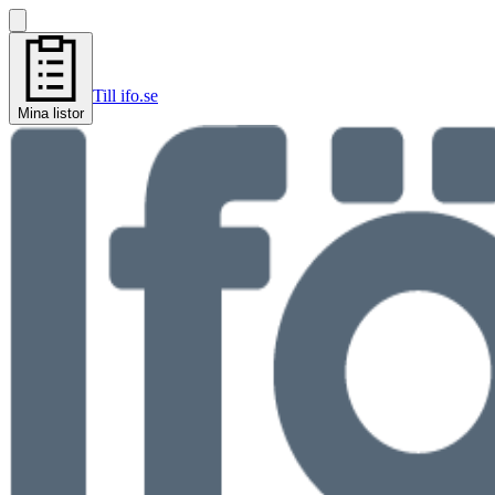
Till ifo.se
Mina listor