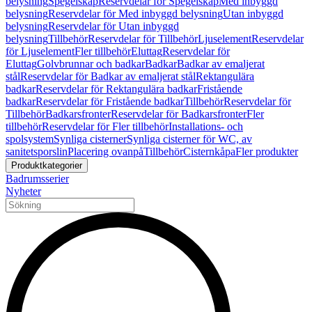
belysning
Spegelskåp
Reservdelar för Spegelskåp
Med inbyggd
belysning
Reservdelar för Med inbyggd belysning
Utan inbyggd
belysning
Reservdelar för Utan inbyggd
belysning
Tillbehör
Reservdelar för Tillbehör
Ljuselement
Reservdelar
för Ljuselement
Fler tillbehör
Eluttag
Reservdelar för
Eluttag
Golvbrunnar och badkar
Badkar
Badkar av emaljerat
stål
Reservdelar för Badkar av emaljerat stål
Rektangulära
badkar
Reservdelar för Rektangulära badkar
Fristående
badkar
Reservdelar för Fristående badkar
Tillbehör
Reservdelar för
Tillbehör
Badkarsfronter
Reservdelar för Badkarsfronter
Fler
tillbehör
Reservdelar för Fler tillbehör
Installations- och
spolsystem
Synliga cisterner
Synliga cisterner för WC, av
sanitetsporslin
Placering ovanpå
Tillbehör
Cisternkåpa
Fler produkter
Produktkategorier
Badrumsserier
Nyheter