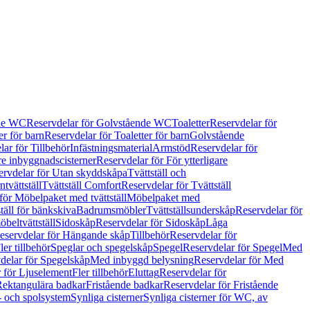
de WC
Reservdelar för Golvstående WC
Toaletter
Reservdelar för
er för barn
Reservdelar för Toaletter för barn
Golvstående
ar för Tillbehör
Infästningsmaterial
Armstöd
Reservdelar för
are inbyggnadscisterner
Reservdelar för För ytterligare
ervdelar för Utan skyddskåpa
Tvättställ och
tvättställ
Tvättställ Comfort
Reservdelar för Tvättställ
för Möbelpaket med tvättställ
Möbelpaket med
täll för bänkskiva
Badrumsmöbler
Tvättställsunderskåp
Reservdelar för
beltvättställ
Sidoskåp
Reservdelar för Sidoskåp
Låga
eservdelar för Hängande skåp
Tillbehör
Reservdelar för
ler tillbehör
Speglar och spegelskåp
Spegel
Reservdelar för Spegel
Med
delar för Spegelskåp
Med inbyggd belysning
Reservdelar för Med
 för Ljuselement
Fler tillbehör
Eluttag
Reservdelar för
Rektangulära badkar
Fristående badkar
Reservdelar för Fristående
s- och spolsystem
Synliga cisterner
Synliga cisterner för WC, av