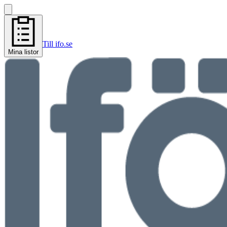
Till ifo.se
Mina listor