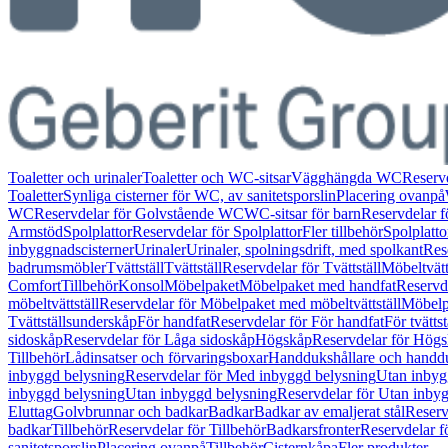
Toaletter och urinaler
Toaletter och WC-sitsar
Vägghängda WC
Reserv
Toaletter
Synliga cisterner för WC, av sanitetsporslin
Placering ovanpå
WC
Reservdelar för Golvstående WC
WC-sitsar för barn
Reservdelar f
Armstöd
Spolplattor
Reservdelar för Spolplattor
Fler tillbehör
Spolplatt
inbyggnadscisterner
Urinaler
Urinaler, spolningsdrift, med spolkant
Res
badrumsmöbler
Tvättställ
Tvättställ
Reservdelar för Tvättställ
Möbeltvätt
Comfort
Tillbehör
Konsol
Möbelpaket
Möbelpaket med handfat
Reservd
möbeltvättställ
Reservdelar för Möbelpaket med möbeltvättställ
Möbelpa
Tvättställsunderskåp
För handfat
Reservdelar för För handfat
För tvättst
sidoskåp
Reservdelar för Låga sidoskåp
Högskåp
Reservdelar för Hög
Tillbehör
Lådinsatser och förvaringsboxar
Handdukshållare och handd
inbyggd belysning
Reservdelar för Med inbyggd belysning
Utan inbyg
inbyggd belysning
Utan inbyggd belysning
Reservdelar för Utan inby
Eluttag
Golvbrunnar och badkar
Badkar
Badkar av emaljerat stål
Reserv
badkar
Tillbehör
Reservdelar för Tillbehör
Badkarsfronter
Reservdelar f
sanitetsporslin
Placering ovanpå
Tillbehör
Cisternkåpa
Fler produkter