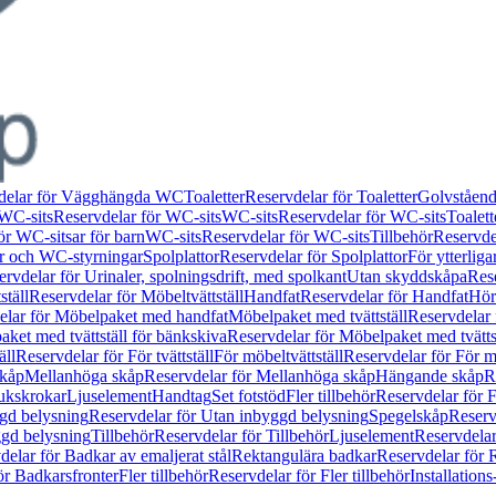
delar för Vägghängda WC
Toaletter
Reservdelar för Toaletter
Golvståen
WC-sits
Reservdelar för WC-sits
WC-sits
Reservdelar för WC-sits
Toalett
ör WC-sitsar för barn
WC-sits
Reservdelar för WC-sits
Tillbehör
Reservdel
or och WC-styrningar
Spolplattor
Reservdelar för Spolplattor
För ytterlig
ervdelar för Urinaler, spolningsdrift, med spolkant
Utan skyddskåpa
Res
ställ
Reservdelar för Möbeltvättställ
Handfat
Reservdelar för Handfat
Hörn
elar för Möbelpaket med handfat
Möbelpaket med tvättställ
Reservdelar 
ket med tvättställ för bänkskiva
Reservdelar för Möbelpaket med tvätts
äll
Reservdelar för För tvättställ
För möbeltvättställ
Reservdelar för För mö
skåp
Mellanhöga skåp
Reservdelar för Mellanhöga skåp
Hängande skåp
R
ukskrokar
Ljuselement
Handtag
Set fotstöd
Fler tillbehör
Reservdelar för F
gd belysning
Reservdelar för Utan inbyggd belysning
Spegelskåp
Reserv
ggd belysning
Tillbehör
Reservdelar för Tillbehör
Ljuselement
Reservdelar
delar för Badkar av emaljerat stål
Rektangulära badkar
Reservdelar för 
ör Badkarsfronter
Fler tillbehör
Reservdelar för Fler tillbehör
Installation