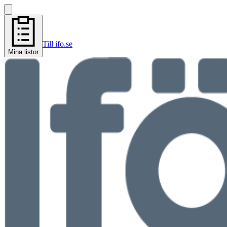
Till ifo.se
Mina listor