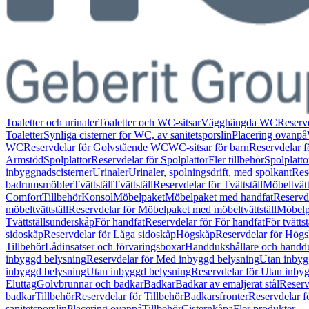
Toaletter och urinaler
Toaletter och WC-sitsar
Vägghängda WC
Reserv
Toaletter
Synliga cisterner för WC, av sanitetsporslin
Placering ovanpå
WC
Reservdelar för Golvstående WC
WC-sitsar för barn
Reservdelar f
Armstöd
Spolplattor
Reservdelar för Spolplattor
Fler tillbehör
Spolplatt
inbyggnadscisterner
Urinaler
Urinaler, spolningsdrift, med spolkant
Res
badrumsmöbler
Tvättställ
Tvättställ
Reservdelar för Tvättställ
Möbeltvätt
Comfort
Tillbehör
Konsol
Möbelpaket
Möbelpaket med handfat
Reservd
möbeltvättställ
Reservdelar för Möbelpaket med möbeltvättställ
Möbelpa
Tvättställsunderskåp
För handfat
Reservdelar för För handfat
För tvättst
sidoskåp
Reservdelar för Låga sidoskåp
Högskåp
Reservdelar för Hög
Tillbehör
Lådinsatser och förvaringsboxar
Handdukshållare och handd
inbyggd belysning
Reservdelar för Med inbyggd belysning
Utan inbyg
inbyggd belysning
Utan inbyggd belysning
Reservdelar för Utan inby
Eluttag
Golvbrunnar och badkar
Badkar
Badkar av emaljerat stål
Reserv
badkar
Tillbehör
Reservdelar för Tillbehör
Badkarsfronter
Reservdelar f
sanitetsporslin
Placering ovanpå
Tillbehör
Cisternkåpa
Fler produkter