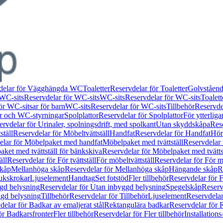
delar för Vägghängda WC
Toaletter
Reservdelar för Toaletter
Golvståen
WC-sits
Reservdelar för WC-sits
WC-sits
Reservdelar för WC-sits
Toalett
ör WC-sitsar för barn
WC-sits
Reservdelar för WC-sits
Tillbehör
Reservdel
or och WC-styrningar
Spolplattor
Reservdelar för Spolplattor
För ytterlig
ervdelar för Urinaler, spolningsdrift, med spolkant
Utan skyddskåpa
Res
ställ
Reservdelar för Möbeltvättställ
Handfat
Reservdelar för Handfat
Hörn
elar för Möbelpaket med handfat
Möbelpaket med tvättställ
Reservdelar 
ket med tvättställ för bänkskiva
Reservdelar för Möbelpaket med tvätts
äll
Reservdelar för För tvättställ
För möbeltvättställ
Reservdelar för För mö
skåp
Mellanhöga skåp
Reservdelar för Mellanhöga skåp
Hängande skåp
R
ukskrokar
Ljuselement
Handtag
Set fotstöd
Fler tillbehör
Reservdelar för F
gd belysning
Reservdelar för Utan inbyggd belysning
Spegelskåp
Reserv
ggd belysning
Tillbehör
Reservdelar för Tillbehör
Ljuselement
Reservdelar
delar för Badkar av emaljerat stål
Rektangulära badkar
Reservdelar för 
ör Badkarsfronter
Fler tillbehör
Reservdelar för Fler tillbehör
Installation