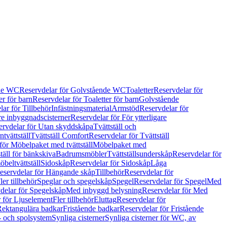
de WC
Reservdelar för Golvstående WC
Toaletter
Reservdelar för
er för barn
Reservdelar för Toaletter för barn
Golvstående
ar för Tillbehör
Infästningsmaterial
Armstöd
Reservdelar för
are inbyggnadscisterner
Reservdelar för För ytterligare
ervdelar för Utan skyddskåpa
Tvättställ och
tvättställ
Tvättställ Comfort
Reservdelar för Tvättställ
för Möbelpaket med tvättställ
Möbelpaket med
täll för bänkskiva
Badrumsmöbler
Tvättställsunderskåp
Reservdelar för
beltvättställ
Sidoskåp
Reservdelar för Sidoskåp
Låga
eservdelar för Hängande skåp
Tillbehör
Reservdelar för
ler tillbehör
Speglar och spegelskåp
Spegel
Reservdelar för Spegel
Med
delar för Spegelskåp
Med inbyggd belysning
Reservdelar för Med
 för Ljuselement
Fler tillbehör
Eluttag
Reservdelar för
Rektangulära badkar
Fristående badkar
Reservdelar för Fristående
s- och spolsystem
Synliga cisterner
Synliga cisterner för WC, av