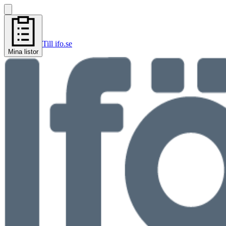
Till ifo.se
Mina listor