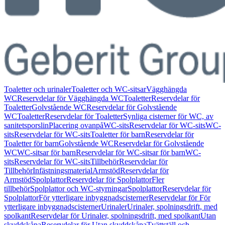
Toaletter och urinaler
Toaletter och WC-sitsar
Vägghängda
WC
Reservdelar för Vägghängda WC
Toaletter
Reservdelar för
Toaletter
Golvstående WC
Reservdelar för Golvstående
WC
Toaletter
Reservdelar för Toaletter
Synliga cisterner för WC, av
sanitetsporslin
Placering ovanpå
WC-sits
Reservdelar för WC-sits
WC-
sits
Reservdelar för WC-sits
Toaletter för barn
Reservdelar för
Toaletter för barn
Golvstående WC
Reservdelar för Golvstående
WC
WC-sitsar för barn
Reservdelar för WC-sitsar för barn
WC-
sits
Reservdelar för WC-sits
Tillbehör
Reservdelar för
Tillbehör
Infästningsmaterial
Armstöd
Reservdelar för
Armstöd
Spolplattor
Reservdelar för Spolplattor
Fler
tillbehör
Spolplattor och WC-styrningar
Spolplattor
Reservdelar för
Spolplattor
För ytterligare inbyggnadscisterner
Reservdelar för För
ytterligare inbyggnadscisterner
Urinaler
Urinaler, spolningsdrift, med
spolkant
Reservdelar för Urinaler, spolningsdrift, med spolkant
Utan
skyddskåpa
Reservdelar för Utan skyddskåpa
Tvättställ och