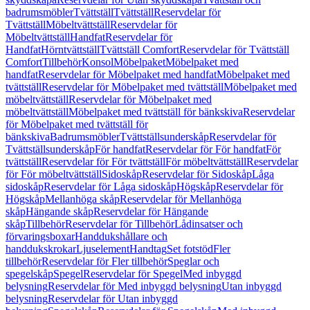
badrumsmöbler
Tvättställ
Tvättställ
Reservdelar för
Tvättställ
Möbeltvättställ
Reservdelar för
Möbeltvättställ
Handfat
Reservdelar för
Handfat
Hörntvättställ
Tvättställ Comfort
Reservdelar för Tvättställ
Comfort
Tillbehör
Konsol
Möbelpaket
Möbelpaket med
handfat
Reservdelar för Möbelpaket med handfat
Möbelpaket med
tvättställ
Reservdelar för Möbelpaket med tvättställ
Möbelpaket med
möbeltvättställ
Reservdelar för Möbelpaket med
möbeltvättställ
Möbelpaket med tvättställ för bänkskiva
Reservdelar
för Möbelpaket med tvättställ för
bänkskiva
Badrumsmöbler
Tvättställsunderskåp
Reservdelar för
Tvättställsunderskåp
För handfat
Reservdelar för För handfat
För
tvättställ
Reservdelar för För tvättställ
För möbeltvättställ
Reservdelar
för För möbeltvättställ
Sidoskåp
Reservdelar för Sidoskåp
Låga
sidoskåp
Reservdelar för Låga sidoskåp
Högskåp
Reservdelar för
Högskåp
Mellanhöga skåp
Reservdelar för Mellanhöga
skåp
Hängande skåp
Reservdelar för Hängande
skåp
Tillbehör
Reservdelar för Tillbehör
Lådinsatser och
förvaringsboxar
Handdukshållare och
handdukskrokar
Ljuselement
Handtag
Set fotstöd
Fler
tillbehör
Reservdelar för Fler tillbehör
Speglar och
spegelskåp
Spegel
Reservdelar för Spegel
Med inbyggd
belysning
Reservdelar för Med inbyggd belysning
Utan inbyggd
belysning
Reservdelar för Utan inbyggd