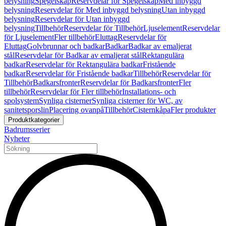
belysning
Spegelskåp
Reservdelar för Spegelskåp
Med inbyggd
belysning
Reservdelar för Med inbyggd belysning
Utan inbyggd
belysning
Reservdelar för Utan inbyggd
belysning
Tillbehör
Reservdelar för Tillbehör
Ljuselement
Reservdelar
för Ljuselement
Fler tillbehör
Eluttag
Reservdelar för
Eluttag
Golvbrunnar och badkar
Badkar
Badkar av emaljerat
stål
Reservdelar för Badkar av emaljerat stål
Rektangulära
badkar
Reservdelar för Rektangulära badkar
Fristående
badkar
Reservdelar för Fristående badkar
Tillbehör
Reservdelar för
Tillbehör
Badkarsfronter
Reservdelar för Badkarsfronter
Fler
tillbehör
Reservdelar för Fler tillbehör
Installations- och
spolsystem
Synliga cisterner
Synliga cisterner för WC, av
sanitetsporslin
Placering ovanpå
Tillbehör
Cisternkåpa
Fler produkter
Produktkategorier
Badrumsserier
Nyheter