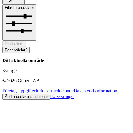
Filtrera produkter
Produkter
0
Reservdelar
2
Ditt aktuella område
Sverige
©
2026
Geberit AB
Företagsuppgifter
Juridisk meddelande
Dataskyddsinformation
Försäkringar
Ändra cookieinställningar