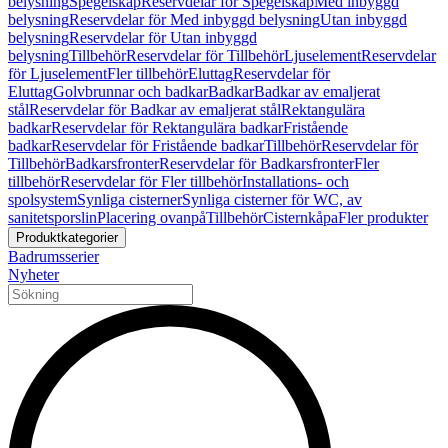
belysning
Spegelskåp
Reservdelar för Spegelskåp
Med inbyggd
belysning
Reservdelar för Med inbyggd belysning
Utan inbyggd
belysning
Reservdelar för Utan inbyggd
belysning
Tillbehör
Reservdelar för Tillbehör
Ljuselement
Reservdelar
för Ljuselement
Fler tillbehör
Eluttag
Reservdelar för
Eluttag
Golvbrunnar och badkar
Badkar
Badkar av emaljerat
stål
Reservdelar för Badkar av emaljerat stål
Rektangulära
badkar
Reservdelar för Rektangulära badkar
Fristående
badkar
Reservdelar för Fristående badkar
Tillbehör
Reservdelar för
Tillbehör
Badkarsfronter
Reservdelar för Badkarsfronter
Fler
tillbehör
Reservdelar för Fler tillbehör
Installations- och
spolsystem
Synliga cisterner
Synliga cisterner för WC, av
sanitetsporslin
Placering ovanpå
Tillbehör
Cisternkåpa
Fler produkter
Produktkategorier
Badrumsserier
Nyheter