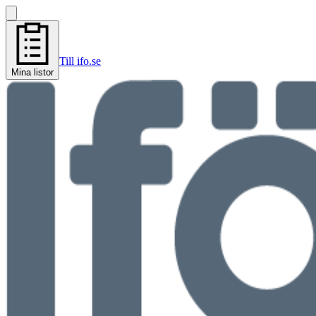
Till ifo.se
Mina listor