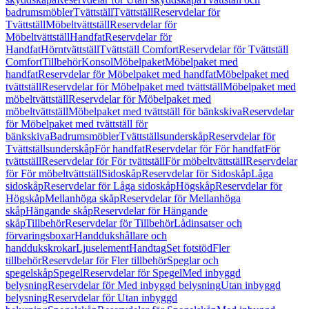
badrumsmöbler
Tvättställ
Tvättställ
Reservdelar för
Tvättställ
Möbeltvättställ
Reservdelar för
Möbeltvättställ
Handfat
Reservdelar för
Handfat
Hörntvättställ
Tvättställ Comfort
Reservdelar för Tvättställ
Comfort
Tillbehör
Konsol
Möbelpaket
Möbelpaket med
handfat
Reservdelar för Möbelpaket med handfat
Möbelpaket med
tvättställ
Reservdelar för Möbelpaket med tvättställ
Möbelpaket med
möbeltvättställ
Reservdelar för Möbelpaket med
möbeltvättställ
Möbelpaket med tvättställ för bänkskiva
Reservdelar
för Möbelpaket med tvättställ för
bänkskiva
Badrumsmöbler
Tvättställsunderskåp
Reservdelar för
Tvättställsunderskåp
För handfat
Reservdelar för För handfat
För
tvättställ
Reservdelar för För tvättställ
För möbeltvättställ
Reservdelar
för För möbeltvättställ
Sidoskåp
Reservdelar för Sidoskåp
Låga
sidoskåp
Reservdelar för Låga sidoskåp
Högskåp
Reservdelar för
Högskåp
Mellanhöga skåp
Reservdelar för Mellanhöga
skåp
Hängande skåp
Reservdelar för Hängande
skåp
Tillbehör
Reservdelar för Tillbehör
Lådinsatser och
förvaringsboxar
Handdukshållare och
handdukskrokar
Ljuselement
Handtag
Set fotstöd
Fler
tillbehör
Reservdelar för Fler tillbehör
Speglar och
spegelskåp
Spegel
Reservdelar för Spegel
Med inbyggd
belysning
Reservdelar för Med inbyggd belysning
Utan inbyggd
belysning
Reservdelar för Utan inbyggd