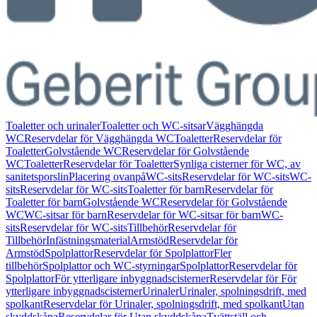
Toaletter och urinaler
Toaletter och WC-sitsar
Vägghängda
WC
Reservdelar för Vägghängda WC
Toaletter
Reservdelar för
Toaletter
Golvstående WC
Reservdelar för Golvstående
WC
Toaletter
Reservdelar för Toaletter
Synliga cisterner för WC, av
sanitetsporslin
Placering ovanpå
WC-sits
Reservdelar för WC-sits
WC-
sits
Reservdelar för WC-sits
Toaletter för barn
Reservdelar för
Toaletter för barn
Golvstående WC
Reservdelar för Golvstående
WC
WC-sitsar för barn
Reservdelar för WC-sitsar för barn
WC-
sits
Reservdelar för WC-sits
Tillbehör
Reservdelar för
Tillbehör
Infästningsmaterial
Armstöd
Reservdelar för
Armstöd
Spolplattor
Reservdelar för Spolplattor
Fler
tillbehör
Spolplattor och WC-styrningar
Spolplattor
Reservdelar för
Spolplattor
För ytterligare inbyggnadscisterner
Reservdelar för För
ytterligare inbyggnadscisterner
Urinaler
Urinaler, spolningsdrift, med
spolkant
Reservdelar för Urinaler, spolningsdrift, med spolkant
Utan
skyddskåpa
Reservdelar för Utan skyddskåpa
Tvättställ och