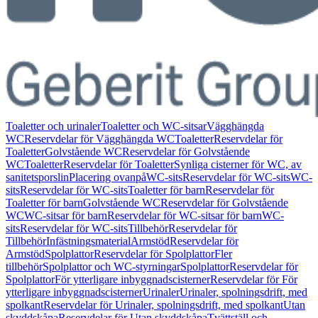
Toaletter och urinaler
Toaletter och WC-sitsar
Vägghängda
WC
Reservdelar för Vägghängda WC
Toaletter
Reservdelar för
Toaletter
Golvstående WC
Reservdelar för Golvstående
WC
Toaletter
Reservdelar för Toaletter
Synliga cisterner för WC, av
sanitetsporslin
Placering ovanpå
WC-sits
Reservdelar för WC-sits
WC-
sits
Reservdelar för WC-sits
Toaletter för barn
Reservdelar för
Toaletter för barn
Golvstående WC
Reservdelar för Golvstående
WC
WC-sitsar för barn
Reservdelar för WC-sitsar för barn
WC-
sits
Reservdelar för WC-sits
Tillbehör
Reservdelar för
Tillbehör
Infästningsmaterial
Armstöd
Reservdelar för
Armstöd
Spolplattor
Reservdelar för Spolplattor
Fler
tillbehör
Spolplattor och WC-styrningar
Spolplattor
Reservdelar för
Spolplattor
För ytterligare inbyggnadscisterner
Reservdelar för För
ytterligare inbyggnadscisterner
Urinaler
Urinaler, spolningsdrift, med
spolkant
Reservdelar för Urinaler, spolningsdrift, med spolkant
Utan
skyddskåpa
Reservdelar för Utan skyddskåpa
Tvättställ och