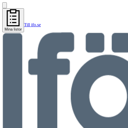
Till ifo.se
Mina listor