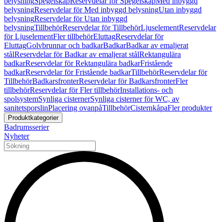
belysning
Spegelskåp
Reservdelar för Spegelskåp
Med inbyggd
belysning
Reservdelar för Med inbyggd belysning
Utan inbyggd
belysning
Reservdelar för Utan inbyggd
belysning
Tillbehör
Reservdelar för Tillbehör
Ljuselement
Reservdelar
för Ljuselement
Fler tillbehör
Eluttag
Reservdelar för
Eluttag
Golvbrunnar och badkar
Badkar
Badkar av emaljerat
stål
Reservdelar för Badkar av emaljerat stål
Rektangulära
badkar
Reservdelar för Rektangulära badkar
Fristående
badkar
Reservdelar för Fristående badkar
Tillbehör
Reservdelar för
Tillbehör
Badkarsfronter
Reservdelar för Badkarsfronter
Fler
tillbehör
Reservdelar för Fler tillbehör
Installations- och
spolsystem
Synliga cisterner
Synliga cisterner för WC, av
sanitetsporslin
Placering ovanpå
Tillbehör
Cisternkåpa
Fler produkter
Produktkategorier
Badrumsserier
Nyheter