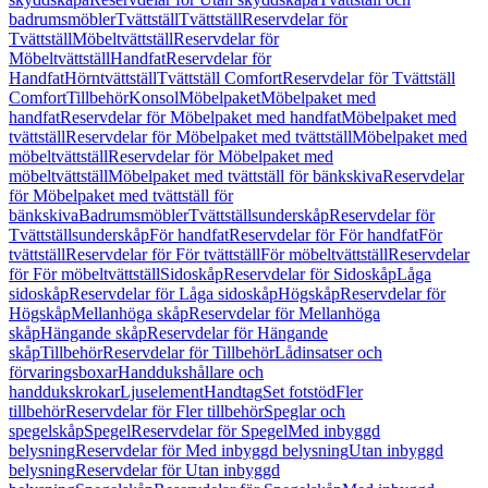
badrumsmöbler
Tvättställ
Tvättställ
Reservdelar för
Tvättställ
Möbeltvättställ
Reservdelar för
Möbeltvättställ
Handfat
Reservdelar för
Handfat
Hörntvättställ
Tvättställ Comfort
Reservdelar för Tvättställ
Comfort
Tillbehör
Konsol
Möbelpaket
Möbelpaket med
handfat
Reservdelar för Möbelpaket med handfat
Möbelpaket med
tvättställ
Reservdelar för Möbelpaket med tvättställ
Möbelpaket med
möbeltvättställ
Reservdelar för Möbelpaket med
möbeltvättställ
Möbelpaket med tvättställ för bänkskiva
Reservdelar
för Möbelpaket med tvättställ för
bänkskiva
Badrumsmöbler
Tvättställsunderskåp
Reservdelar för
Tvättställsunderskåp
För handfat
Reservdelar för För handfat
För
tvättställ
Reservdelar för För tvättställ
För möbeltvättställ
Reservdelar
för För möbeltvättställ
Sidoskåp
Reservdelar för Sidoskåp
Låga
sidoskåp
Reservdelar för Låga sidoskåp
Högskåp
Reservdelar för
Högskåp
Mellanhöga skåp
Reservdelar för Mellanhöga
skåp
Hängande skåp
Reservdelar för Hängande
skåp
Tillbehör
Reservdelar för Tillbehör
Lådinsatser och
förvaringsboxar
Handdukshållare och
handdukskrokar
Ljuselement
Handtag
Set fotstöd
Fler
tillbehör
Reservdelar för Fler tillbehör
Speglar och
spegelskåp
Spegel
Reservdelar för Spegel
Med inbyggd
belysning
Reservdelar för Med inbyggd belysning
Utan inbyggd
belysning
Reservdelar för Utan inbyggd