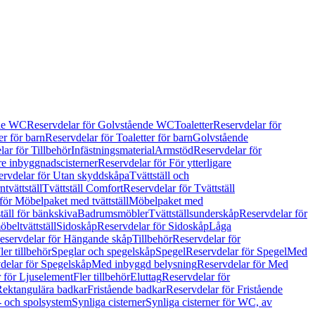
de WC
Reservdelar för Golvstående WC
Toaletter
Reservdelar för
er för barn
Reservdelar för Toaletter för barn
Golvstående
ar för Tillbehör
Infästningsmaterial
Armstöd
Reservdelar för
are inbyggnadscisterner
Reservdelar för För ytterligare
ervdelar för Utan skyddskåpa
Tvättställ och
tvättställ
Tvättställ Comfort
Reservdelar för Tvättställ
för Möbelpaket med tvättställ
Möbelpaket med
täll för bänkskiva
Badrumsmöbler
Tvättställsunderskåp
Reservdelar för
beltvättställ
Sidoskåp
Reservdelar för Sidoskåp
Låga
eservdelar för Hängande skåp
Tillbehör
Reservdelar för
ler tillbehör
Speglar och spegelskåp
Spegel
Reservdelar för Spegel
Med
delar för Spegelskåp
Med inbyggd belysning
Reservdelar för Med
 för Ljuselement
Fler tillbehör
Eluttag
Reservdelar för
Rektangulära badkar
Fristående badkar
Reservdelar för Fristående
s- och spolsystem
Synliga cisterner
Synliga cisterner för WC, av