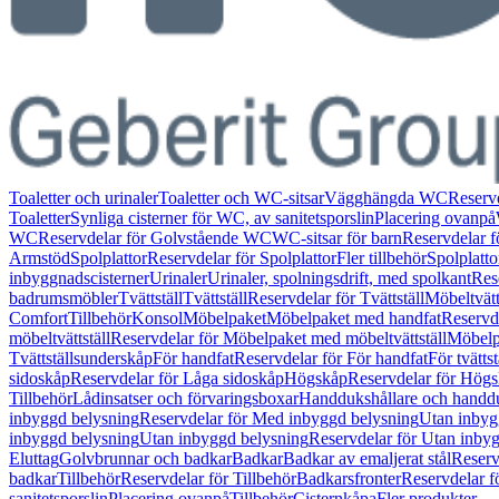
Toaletter och urinaler
Toaletter och WC-sitsar
Vägghängda WC
Reserv
Toaletter
Synliga cisterner för WC, av sanitetsporslin
Placering ovanpå
WC
Reservdelar för Golvstående WC
WC-sitsar för barn
Reservdelar f
Armstöd
Spolplattor
Reservdelar för Spolplattor
Fler tillbehör
Spolplatt
inbyggnadscisterner
Urinaler
Urinaler, spolningsdrift, med spolkant
Res
badrumsmöbler
Tvättställ
Tvättställ
Reservdelar för Tvättställ
Möbeltvätt
Comfort
Tillbehör
Konsol
Möbelpaket
Möbelpaket med handfat
Reservd
möbeltvättställ
Reservdelar för Möbelpaket med möbeltvättställ
Möbelpa
Tvättställsunderskåp
För handfat
Reservdelar för För handfat
För tvättst
sidoskåp
Reservdelar för Låga sidoskåp
Högskåp
Reservdelar för Hög
Tillbehör
Lådinsatser och förvaringsboxar
Handdukshållare och handd
inbyggd belysning
Reservdelar för Med inbyggd belysning
Utan inbyg
inbyggd belysning
Utan inbyggd belysning
Reservdelar för Utan inby
Eluttag
Golvbrunnar och badkar
Badkar
Badkar av emaljerat stål
Reserv
badkar
Tillbehör
Reservdelar för Tillbehör
Badkarsfronter
Reservdelar f
sanitetsporslin
Placering ovanpå
Tillbehör
Cisternkåpa
Fler produkter