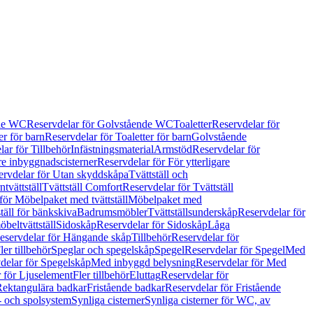
de WC
Reservdelar för Golvstående WC
Toaletter
Reservdelar för
er för barn
Reservdelar för Toaletter för barn
Golvstående
ar för Tillbehör
Infästningsmaterial
Armstöd
Reservdelar för
are inbyggnadscisterner
Reservdelar för För ytterligare
ervdelar för Utan skyddskåpa
Tvättställ och
tvättställ
Tvättställ Comfort
Reservdelar för Tvättställ
för Möbelpaket med tvättställ
Möbelpaket med
täll för bänkskiva
Badrumsmöbler
Tvättställsunderskåp
Reservdelar för
beltvättställ
Sidoskåp
Reservdelar för Sidoskåp
Låga
eservdelar för Hängande skåp
Tillbehör
Reservdelar för
ler tillbehör
Speglar och spegelskåp
Spegel
Reservdelar för Spegel
Med
delar för Spegelskåp
Med inbyggd belysning
Reservdelar för Med
 för Ljuselement
Fler tillbehör
Eluttag
Reservdelar för
Rektangulära badkar
Fristående badkar
Reservdelar för Fristående
s- och spolsystem
Synliga cisterner
Synliga cisterner för WC, av