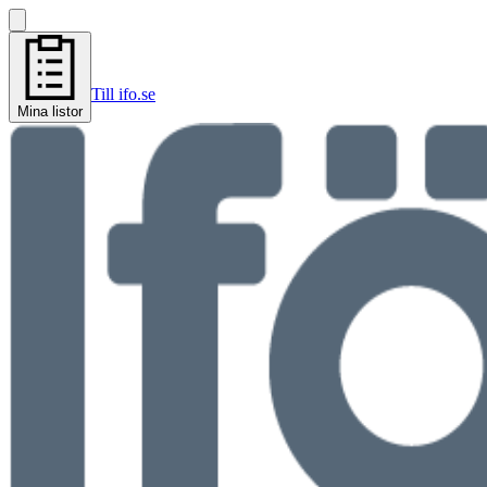
Till ifo.se
Mina listor