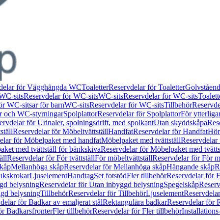
delar för Vägghängda WC
Toaletter
Reservdelar för Toaletter
Golvståen
WC-sits
Reservdelar för WC-sits
WC-sits
Reservdelar för WC-sits
Toalett
ör WC-sitsar för barn
WC-sits
Reservdelar för WC-sits
Tillbehör
Reservdel
or och WC-styrningar
Spolplattor
Reservdelar för Spolplattor
För ytterlig
ervdelar för Urinaler, spolningsdrift, med spolkant
Utan skyddskåpa
Res
ställ
Reservdelar för Möbeltvättställ
Handfat
Reservdelar för Handfat
Hörn
elar för Möbelpaket med handfat
Möbelpaket med tvättställ
Reservdelar 
ket med tvättställ för bänkskiva
Reservdelar för Möbelpaket med tvätts
äll
Reservdelar för För tvättställ
För möbeltvättställ
Reservdelar för För mö
skåp
Mellanhöga skåp
Reservdelar för Mellanhöga skåp
Hängande skåp
R
ukskrokar
Ljuselement
Handtag
Set fotstöd
Fler tillbehör
Reservdelar för F
gd belysning
Reservdelar för Utan inbyggd belysning
Spegelskåp
Reserv
ggd belysning
Tillbehör
Reservdelar för Tillbehör
Ljuselement
Reservdelar
delar för Badkar av emaljerat stål
Rektangulära badkar
Reservdelar för 
ör Badkarsfronter
Fler tillbehör
Reservdelar för Fler tillbehör
Installation