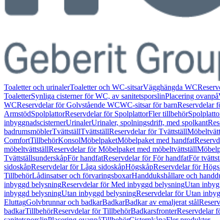
Toaletter och urinaler
Toaletter och WC-sitsar
Vägghängda WC
Reserv
Toaletter
Synliga cisterner för WC, av sanitetsporslin
Placering ovanpå
WC
Reservdelar för Golvstående WC
WC-sitsar för barn
Reservdelar f
Armstöd
Spolplattor
Reservdelar för Spolplattor
Fler tillbehör
Spolplatt
inbyggnadscisterner
Urinaler
Urinaler, spolningsdrift, med spolkant
Res
badrumsmöbler
Tvättställ
Tvättställ
Reservdelar för Tvättställ
Möbeltvätt
Comfort
Tillbehör
Konsol
Möbelpaket
Möbelpaket med handfat
Reservd
möbeltvättställ
Reservdelar för Möbelpaket med möbeltvättställ
Möbelpa
Tvättställsunderskåp
För handfat
Reservdelar för För handfat
För tvättst
sidoskåp
Reservdelar för Låga sidoskåp
Högskåp
Reservdelar för Hög
Tillbehör
Lådinsatser och förvaringsboxar
Handdukshållare och handd
inbyggd belysning
Reservdelar för Med inbyggd belysning
Utan inbyg
inbyggd belysning
Utan inbyggd belysning
Reservdelar för Utan inby
Eluttag
Golvbrunnar och badkar
Badkar
Badkar av emaljerat stål
Reserv
badkar
Tillbehör
Reservdelar för Tillbehör
Badkarsfronter
Reservdelar f
sanitetsporslin
Placering ovanpå
Tillbehör
Cisternkåpa
Fler produkter