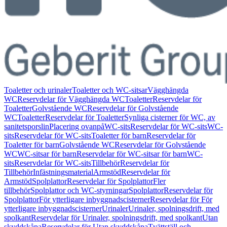
Toaletter och urinaler
Toaletter och WC-sitsar
Vägghängda
WC
Reservdelar för Vägghängda WC
Toaletter
Reservdelar för
Toaletter
Golvstående WC
Reservdelar för Golvstående
WC
Toaletter
Reservdelar för Toaletter
Synliga cisterner för WC, av
sanitetsporslin
Placering ovanpå
WC-sits
Reservdelar för WC-sits
WC-
sits
Reservdelar för WC-sits
Toaletter för barn
Reservdelar för
Toaletter för barn
Golvstående WC
Reservdelar för Golvstående
WC
WC-sitsar för barn
Reservdelar för WC-sitsar för barn
WC-
sits
Reservdelar för WC-sits
Tillbehör
Reservdelar för
Tillbehör
Infästningsmaterial
Armstöd
Reservdelar för
Armstöd
Spolplattor
Reservdelar för Spolplattor
Fler
tillbehör
Spolplattor och WC-styrningar
Spolplattor
Reservdelar för
Spolplattor
För ytterligare inbyggnadscisterner
Reservdelar för För
ytterligare inbyggnadscisterner
Urinaler
Urinaler, spolningsdrift, med
spolkant
Reservdelar för Urinaler, spolningsdrift, med spolkant
Utan
skyddskåpa
Reservdelar för Utan skyddskåpa
Tvättställ och