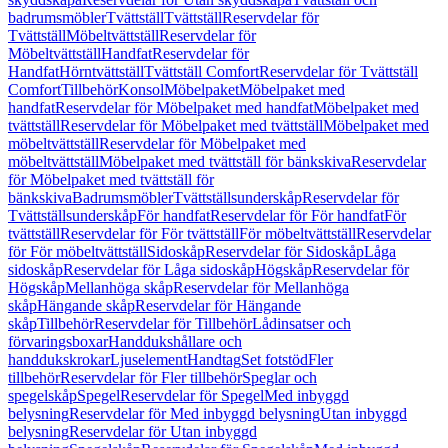
badrumsmöbler
Tvättställ
Tvättställ
Reservdelar för
Tvättställ
Möbeltvättställ
Reservdelar för
Möbeltvättställ
Handfat
Reservdelar för
Handfat
Hörntvättställ
Tvättställ Comfort
Reservdelar för Tvättställ
Comfort
Tillbehör
Konsol
Möbelpaket
Möbelpaket med
handfat
Reservdelar för Möbelpaket med handfat
Möbelpaket med
tvättställ
Reservdelar för Möbelpaket med tvättställ
Möbelpaket med
möbeltvättställ
Reservdelar för Möbelpaket med
möbeltvättställ
Möbelpaket med tvättställ för bänkskiva
Reservdelar
för Möbelpaket med tvättställ för
bänkskiva
Badrumsmöbler
Tvättställsunderskåp
Reservdelar för
Tvättställsunderskåp
För handfat
Reservdelar för För handfat
För
tvättställ
Reservdelar för För tvättställ
För möbeltvättställ
Reservdelar
för För möbeltvättställ
Sidoskåp
Reservdelar för Sidoskåp
Låga
sidoskåp
Reservdelar för Låga sidoskåp
Högskåp
Reservdelar för
Högskåp
Mellanhöga skåp
Reservdelar för Mellanhöga
skåp
Hängande skåp
Reservdelar för Hängande
skåp
Tillbehör
Reservdelar för Tillbehör
Lådinsatser och
förvaringsboxar
Handdukshållare och
handdukskrokar
Ljuselement
Handtag
Set fotstöd
Fler
tillbehör
Reservdelar för Fler tillbehör
Speglar och
spegelskåp
Spegel
Reservdelar för Spegel
Med inbyggd
belysning
Reservdelar för Med inbyggd belysning
Utan inbyggd
belysning
Reservdelar för Utan inbyggd