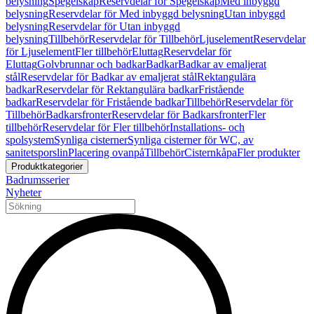
belysning
Spegelskåp
Reservdelar för Spegelskåp
Med inbyggd
belysning
Reservdelar för Med inbyggd belysning
Utan inbyggd
belysning
Reservdelar för Utan inbyggd
belysning
Tillbehör
Reservdelar för Tillbehör
Ljuselement
Reservdelar
för Ljuselement
Fler tillbehör
Eluttag
Reservdelar för
Eluttag
Golvbrunnar och badkar
Badkar
Badkar av emaljerat
stål
Reservdelar för Badkar av emaljerat stål
Rektangulära
badkar
Reservdelar för Rektangulära badkar
Fristående
badkar
Reservdelar för Fristående badkar
Tillbehör
Reservdelar för
Tillbehör
Badkarsfronter
Reservdelar för Badkarsfronter
Fler
tillbehör
Reservdelar för Fler tillbehör
Installations- och
spolsystem
Synliga cisterner
Synliga cisterner för WC, av
sanitetsporslin
Placering ovanpå
Tillbehör
Cisternkåpa
Fler produkter
Produktkategorier
Badrumsserier
Nyheter