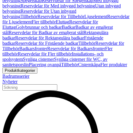
belysning
Spegelskåp
Reservdelar för Spegelskåp
Med inbyggd
belysning
Reservdelar för Med inbyggd belysning
Utan inbyggd
belysning
Reservdelar för Utan inbyggd
belysning
Tillbehör
Reservdelar för Tillbehör
Ljuselement
Reservdelar
för Ljuselement
Fler tillbehör
Eluttag
Reservdelar för
Eluttag
Golvbrunnar och badkar
Badkar
Badkar av emaljerat
stål
Reservdelar för Badkar av emaljerat stål
Rektangulära
badkar
Reservdelar för Rektangulära badkar
Fristående
badkar
Reservdelar för Fristående badkar
Tillbehör
Reservdelar för
Tillbehör
Badkarsfronter
Reservdelar för Badkarsfronter
Fler
tillbehör
Reservdelar för Fler tillbehör
Installations- och
spolsystem
Synliga cisterner
Synliga cisterner för WC, av
sanitetsporslin
Placering ovanpå
Tillbehör
Cisternkåpa
Fler produkter
Produktkategorier
Badrumsserier
Nyheter