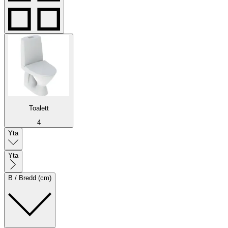
Toalett
4
Yta
Yta
B / Bredd (cm)