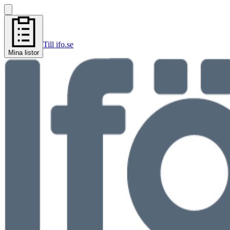
Till ifo.se
Mina listor