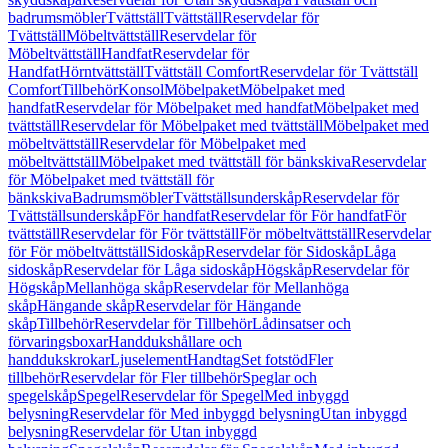
badrumsmöbler
Tvättställ
Tvättställ
Reservdelar för
Tvättställ
Möbeltvättställ
Reservdelar för
Möbeltvättställ
Handfat
Reservdelar för
Handfat
Hörntvättställ
Tvättställ Comfort
Reservdelar för Tvättställ
Comfort
Tillbehör
Konsol
Möbelpaket
Möbelpaket med
handfat
Reservdelar för Möbelpaket med handfat
Möbelpaket med
tvättställ
Reservdelar för Möbelpaket med tvättställ
Möbelpaket med
möbeltvättställ
Reservdelar för Möbelpaket med
möbeltvättställ
Möbelpaket med tvättställ för bänkskiva
Reservdelar
för Möbelpaket med tvättställ för
bänkskiva
Badrumsmöbler
Tvättställsunderskåp
Reservdelar för
Tvättställsunderskåp
För handfat
Reservdelar för För handfat
För
tvättställ
Reservdelar för För tvättställ
För möbeltvättställ
Reservdelar
för För möbeltvättställ
Sidoskåp
Reservdelar för Sidoskåp
Låga
sidoskåp
Reservdelar för Låga sidoskåp
Högskåp
Reservdelar för
Högskåp
Mellanhöga skåp
Reservdelar för Mellanhöga
skåp
Hängande skåp
Reservdelar för Hängande
skåp
Tillbehör
Reservdelar för Tillbehör
Lådinsatser och
förvaringsboxar
Handdukshållare och
handdukskrokar
Ljuselement
Handtag
Set fotstöd
Fler
tillbehör
Reservdelar för Fler tillbehör
Speglar och
spegelskåp
Spegel
Reservdelar för Spegel
Med inbyggd
belysning
Reservdelar för Med inbyggd belysning
Utan inbyggd
belysning
Reservdelar för Utan inbyggd