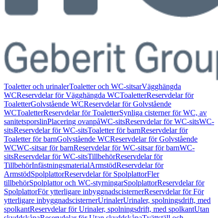
Toaletter och urinaler
Toaletter och WC-sitsar
Vägghängda
WC
Reservdelar för Vägghängda WC
Toaletter
Reservdelar för
Toaletter
Golvstående WC
Reservdelar för Golvstående
WC
Toaletter
Reservdelar för Toaletter
Synliga cisterner för WC, av
sanitetsporslin
Placering ovanpå
WC-sits
Reservdelar för WC-sits
WC-
sits
Reservdelar för WC-sits
Toaletter för barn
Reservdelar för
Toaletter för barn
Golvstående WC
Reservdelar för Golvstående
WC
WC-sitsar för barn
Reservdelar för WC-sitsar för barn
WC-
sits
Reservdelar för WC-sits
Tillbehör
Reservdelar för
Tillbehör
Infästningsmaterial
Armstöd
Reservdelar för
Armstöd
Spolplattor
Reservdelar för Spolplattor
Fler
tillbehör
Spolplattor och WC-styrningar
Spolplattor
Reservdelar för
Spolplattor
För ytterligare inbyggnadscisterner
Reservdelar för För
ytterligare inbyggnadscisterner
Urinaler
Urinaler, spolningsdrift, med
spolkant
Reservdelar för Urinaler, spolningsdrift, med spolkant
Utan
skyddskåpa
Reservdelar för Utan skyddskåpa
Tvättställ och