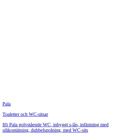
Pala
Toaletter och WC-sitsar
Ifö Pala golvstående WC, inbyggt s-lås, infästning med
silikontätning, dubbelspolning, med WC-sits