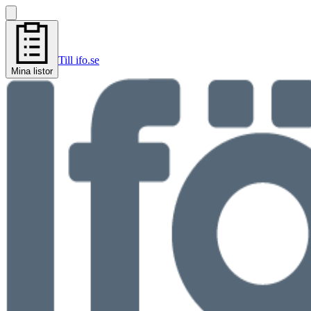
Till ifo.se
Mina listor