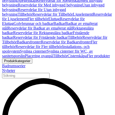
belysning
Spegelskåp
Reservdelar för Spegelskåp
Med inbyggd
belysning
Reservdelar för Med inbyggd belysning
Utan inbyggd
belysning
Reservdelar för Utan inbyggd
belysning
Tillbehör
Reservdelar för Tillbehör
Ljuselement
Reservdelar
för Ljuselement
Fler tillbehör
Eluttag
Reservdelar för
Eluttag
Golvbrunnar och badkar
Badkar
Badkar av emaljerat
stål
Reservdelar för Badkar av emaljerat stål
Rektangulära
badkar
Reservdelar för Rektangulära badkar
Fristående
badkar
Reservdelar för Fristående badkar
Tillbehör
Reservdelar för
Tillbehör
Badkarsfronter
Reservdelar för Badkarsfronter
Fler
tillbehör
Reservdelar för Fler tillbehör
Installations- och
spolsystem
Synliga cisterner
Synliga cisterner för WC, av
sanitetsporslin
Placering ovanpå
Tillbehör
Cisternkåpa
Fler produkter
Produktkategorier
Badrumsserier
Nyheter