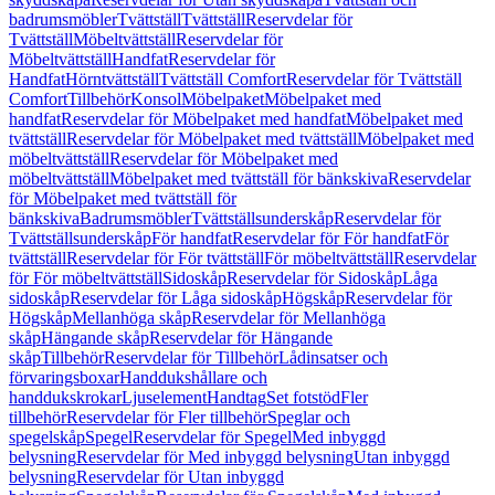
badrumsmöbler
Tvättställ
Tvättställ
Reservdelar för
Tvättställ
Möbeltvättställ
Reservdelar för
Möbeltvättställ
Handfat
Reservdelar för
Handfat
Hörntvättställ
Tvättställ Comfort
Reservdelar för Tvättställ
Comfort
Tillbehör
Konsol
Möbelpaket
Möbelpaket med
handfat
Reservdelar för Möbelpaket med handfat
Möbelpaket med
tvättställ
Reservdelar för Möbelpaket med tvättställ
Möbelpaket med
möbeltvättställ
Reservdelar för Möbelpaket med
möbeltvättställ
Möbelpaket med tvättställ för bänkskiva
Reservdelar
för Möbelpaket med tvättställ för
bänkskiva
Badrumsmöbler
Tvättställsunderskåp
Reservdelar för
Tvättställsunderskåp
För handfat
Reservdelar för För handfat
För
tvättställ
Reservdelar för För tvättställ
För möbeltvättställ
Reservdelar
för För möbeltvättställ
Sidoskåp
Reservdelar för Sidoskåp
Låga
sidoskåp
Reservdelar för Låga sidoskåp
Högskåp
Reservdelar för
Högskåp
Mellanhöga skåp
Reservdelar för Mellanhöga
skåp
Hängande skåp
Reservdelar för Hängande
skåp
Tillbehör
Reservdelar för Tillbehör
Lådinsatser och
förvaringsboxar
Handdukshållare och
handdukskrokar
Ljuselement
Handtag
Set fotstöd
Fler
tillbehör
Reservdelar för Fler tillbehör
Speglar och
spegelskåp
Spegel
Reservdelar för Spegel
Med inbyggd
belysning
Reservdelar för Med inbyggd belysning
Utan inbyggd
belysning
Reservdelar för Utan inbyggd