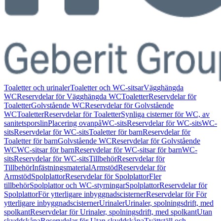
Toaletter och urinaler
Toaletter och WC-sitsar
Vägghängda
WC
Reservdelar för Vägghängda WC
Toaletter
Reservdelar för
Toaletter
Golvstående WC
Reservdelar för Golvstående
WC
Toaletter
Reservdelar för Toaletter
Synliga cisterner för WC, av
sanitetsporslin
Placering ovanpå
WC-sits
Reservdelar för WC-sits
WC-
sits
Reservdelar för WC-sits
Toaletter för barn
Reservdelar för
Toaletter för barn
Golvstående WC
Reservdelar för Golvstående
WC
WC-sitsar för barn
Reservdelar för WC-sitsar för barn
WC-
sits
Reservdelar för WC-sits
Tillbehör
Reservdelar för
Tillbehör
Infästningsmaterial
Armstöd
Reservdelar för
Armstöd
Spolplattor
Reservdelar för Spolplattor
Fler
tillbehör
Spolplattor och WC-styrningar
Spolplattor
Reservdelar för
Spolplattor
För ytterligare inbyggnadscisterner
Reservdelar för För
ytterligare inbyggnadscisterner
Urinaler
Urinaler, spolningsdrift, med
spolkant
Reservdelar för Urinaler, spolningsdrift, med spolkant
Utan
skyddskåpa
Reservdelar för Utan skyddskåpa
Tvättställ och