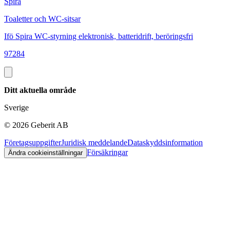
Spira
S
Toaletter och WC-sitsar
T
Ifö Spira WC-styrning elektronisk, batteridrift, beröringsfri
I
97284
9
Ditt aktuella område
Sverige
©
2026
Geberit AB
Företagsuppgifter
Juridisk meddelande
Dataskyddsinformation
Försäkringar
Ändra cookieinställningar