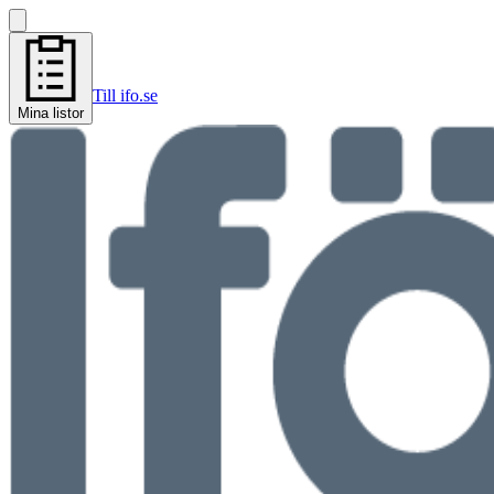
Till ifo.se
Mina listor