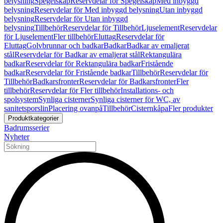
belysning
Spegelskåp
Reservdelar för Spegelskåp
Med inbyggd
belysning
Reservdelar för Med inbyggd belysning
Utan inbyggd
belysning
Reservdelar för Utan inbyggd
belysning
Tillbehör
Reservdelar för Tillbehör
Ljuselement
Reservdelar
för Ljuselement
Fler tillbehör
Eluttag
Reservdelar för
Eluttag
Golvbrunnar och badkar
Badkar
Badkar av emaljerat
stål
Reservdelar för Badkar av emaljerat stål
Rektangulära
badkar
Reservdelar för Rektangulära badkar
Fristående
badkar
Reservdelar för Fristående badkar
Tillbehör
Reservdelar för
Tillbehör
Badkarsfronter
Reservdelar för Badkarsfronter
Fler
tillbehör
Reservdelar för Fler tillbehör
Installations- och
spolsystem
Synliga cisterner
Synliga cisterner för WC, av
sanitetsporslin
Placering ovanpå
Tillbehör
Cisternkåpa
Fler produkter
Produktkategorier
Badrumsserier
Nyheter