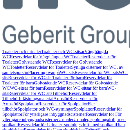
Toaletter och urinaler
Toaletter och WC-sitsar
Vägghängda
WC
Reservdelar för Vägghängda WC
Toaletter
Reservdelar för
Toaletter
Golvstående WC
Reservdelar för Golvstående
WC
Toaletter
Reservdelar för Toaletter
Synliga cisterner för WC, av
sanitetsporslin
Placering ovanpå
WC-sits
Reservdelar för WC-sits
WC-
sits
Reservdelar för WC-sits
Toaletter för barn
Reservdelar för
Toaletter för barn
Golvstående WC
Reservdelar för Golvstående
WC
WC-sitsar för barn
Reservdelar för WC-sitsar för barn
WC-
sits
Reservdelar för WC-sits
Tillbehör
Reservdelar för
Tillbehör
Infästningsmaterial
Armstöd
Reservdelar för
Armstöd
Spolplattor
Reservdelar för Spolplattor
Fler
tillbehör
Spolplattor och WC-styrningar
Spolplattor
Reservdelar för
Spolplattor
För ytterligare inbyggnadscisterner
Reservdelar för För
ytterligare inbyggnadscisterner
Urinaler
Urinaler, spolningsdrift, med
spolkant
Reservdelar för Urinaler, spolningsdrift, med spolkant
Utan
skyddskåpa
Reservdelar för Utan skyddskåpa
Tvättställ och