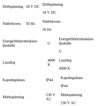
Driftspänning
Driftspänning
18 V DC
18 V DC
Nätfrekvens
Nätfrekvens
50 Hz
50 Hz
Energieffektivitetsklass
Energieffektivitetsklass
G
ljuskälla
ljuskälla
G
4000
Ljusfärg
Ljusfärg
K
4000 K
Kapslingsklass
Kapslingsklass
IP44
IP44
230 V
Märkspänning
Märkspänning
AC
230 V AC