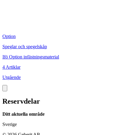
Option
O
Speglar och spegelskåp
S
Ifö Option infästningsmaterial
I
4 Artiklar
2
Utgående
Reservdelar
Ditt aktuella område
Sverige
©
2026
Geberit AB