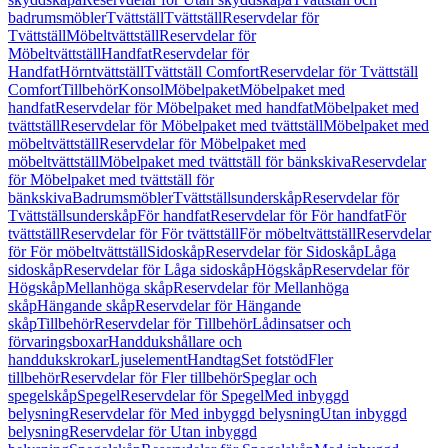
badrumsmöbler
Tvättställ
Tvättställ
Reservdelar för
Tvättställ
Möbeltvättställ
Reservdelar för
Möbeltvättställ
Handfat
Reservdelar för
Handfat
Hörntvättställ
Tvättställ Comfort
Reservdelar för Tvättställ
Comfort
Tillbehör
Konsol
Möbelpaket
Möbelpaket med
handfat
Reservdelar för Möbelpaket med handfat
Möbelpaket med
tvättställ
Reservdelar för Möbelpaket med tvättställ
Möbelpaket med
möbeltvättställ
Reservdelar för Möbelpaket med
möbeltvättställ
Möbelpaket med tvättställ för bänkskiva
Reservdelar
för Möbelpaket med tvättställ för
bänkskiva
Badrumsmöbler
Tvättställsunderskåp
Reservdelar för
Tvättställsunderskåp
För handfat
Reservdelar för För handfat
För
tvättställ
Reservdelar för För tvättställ
För möbeltvättställ
Reservdelar
för För möbeltvättställ
Sidoskåp
Reservdelar för Sidoskåp
Låga
sidoskåp
Reservdelar för Låga sidoskåp
Högskåp
Reservdelar för
Högskåp
Mellanhöga skåp
Reservdelar för Mellanhöga
skåp
Hängande skåp
Reservdelar för Hängande
skåp
Tillbehör
Reservdelar för Tillbehör
Lådinsatser och
förvaringsboxar
Handdukshållare och
handdukskrokar
Ljuselement
Handtag
Set fotstöd
Fler
tillbehör
Reservdelar för Fler tillbehör
Speglar och
spegelskåp
Spegel
Reservdelar för Spegel
Med inbyggd
belysning
Reservdelar för Med inbyggd belysning
Utan inbyggd
belysning
Reservdelar för Utan inbyggd