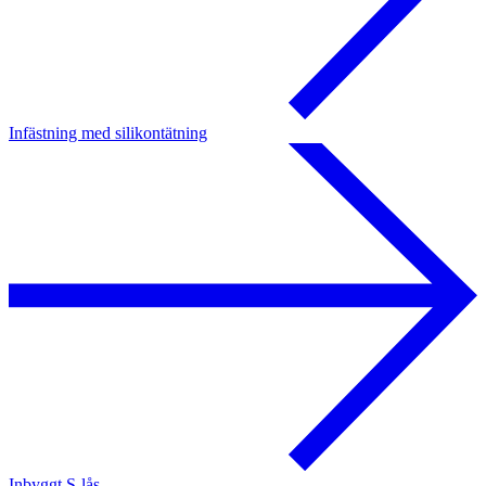
Infästning med silikontätning
Inbyggt S-lås