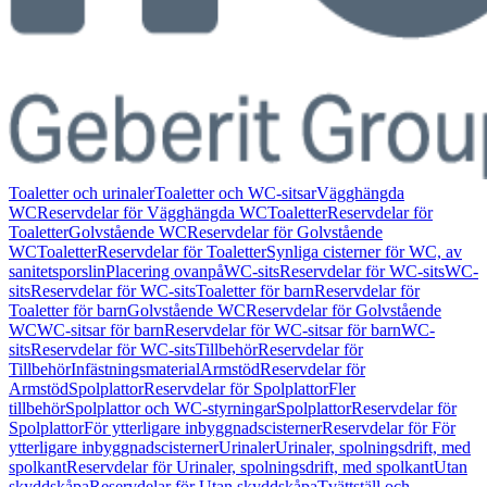
Toaletter och urinaler
Toaletter och WC-sitsar
Vägghängda
WC
Reservdelar för Vägghängda WC
Toaletter
Reservdelar för
Toaletter
Golvstående WC
Reservdelar för Golvstående
WC
Toaletter
Reservdelar för Toaletter
Synliga cisterner för WC, av
sanitetsporslin
Placering ovanpå
WC-sits
Reservdelar för WC-sits
WC-
sits
Reservdelar för WC-sits
Toaletter för barn
Reservdelar för
Toaletter för barn
Golvstående WC
Reservdelar för Golvstående
WC
WC-sitsar för barn
Reservdelar för WC-sitsar för barn
WC-
sits
Reservdelar för WC-sits
Tillbehör
Reservdelar för
Tillbehör
Infästningsmaterial
Armstöd
Reservdelar för
Armstöd
Spolplattor
Reservdelar för Spolplattor
Fler
tillbehör
Spolplattor och WC-styrningar
Spolplattor
Reservdelar för
Spolplattor
För ytterligare inbyggnadscisterner
Reservdelar för För
ytterligare inbyggnadscisterner
Urinaler
Urinaler, spolningsdrift, med
spolkant
Reservdelar för Urinaler, spolningsdrift, med spolkant
Utan
skyddskåpa
Reservdelar för Utan skyddskåpa
Tvättställ och