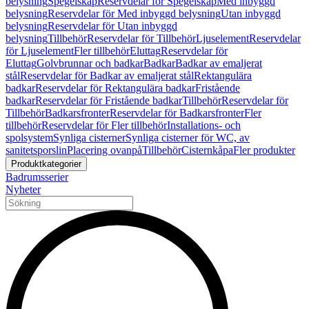
belysning
Spegelskåp
Reservdelar för Spegelskåp
Med inbyggd
belysning
Reservdelar för Med inbyggd belysning
Utan inbyggd
belysning
Reservdelar för Utan inbyggd
belysning
Tillbehör
Reservdelar för Tillbehör
Ljuselement
Reservdelar
för Ljuselement
Fler tillbehör
Eluttag
Reservdelar för
Eluttag
Golvbrunnar och badkar
Badkar
Badkar av emaljerat
stål
Reservdelar för Badkar av emaljerat stål
Rektangulära
badkar
Reservdelar för Rektangulära badkar
Fristående
badkar
Reservdelar för Fristående badkar
Tillbehör
Reservdelar för
Tillbehör
Badkarsfronter
Reservdelar för Badkarsfronter
Fler
tillbehör
Reservdelar för Fler tillbehör
Installations- och
spolsystem
Synliga cisterner
Synliga cisterner för WC, av
sanitetsporslin
Placering ovanpå
Tillbehör
Cisternkåpa
Fler produkter
Produktkategorier
Badrumsserier
Nyheter