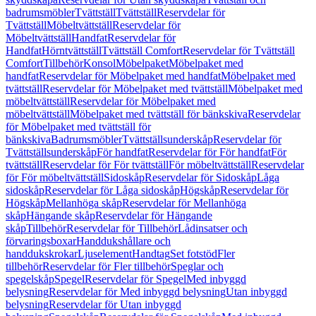
badrumsmöbler
Tvättställ
Tvättställ
Reservdelar för
Tvättställ
Möbeltvättställ
Reservdelar för
Möbeltvättställ
Handfat
Reservdelar för
Handfat
Hörntvättställ
Tvättställ Comfort
Reservdelar för Tvättställ
Comfort
Tillbehör
Konsol
Möbelpaket
Möbelpaket med
handfat
Reservdelar för Möbelpaket med handfat
Möbelpaket med
tvättställ
Reservdelar för Möbelpaket med tvättställ
Möbelpaket med
möbeltvättställ
Reservdelar för Möbelpaket med
möbeltvättställ
Möbelpaket med tvättställ för bänkskiva
Reservdelar
för Möbelpaket med tvättställ för
bänkskiva
Badrumsmöbler
Tvättställsunderskåp
Reservdelar för
Tvättställsunderskåp
För handfat
Reservdelar för För handfat
För
tvättställ
Reservdelar för För tvättställ
För möbeltvättställ
Reservdelar
för För möbeltvättställ
Sidoskåp
Reservdelar för Sidoskåp
Låga
sidoskåp
Reservdelar för Låga sidoskåp
Högskåp
Reservdelar för
Högskåp
Mellanhöga skåp
Reservdelar för Mellanhöga
skåp
Hängande skåp
Reservdelar för Hängande
skåp
Tillbehör
Reservdelar för Tillbehör
Lådinsatser och
förvaringsboxar
Handdukshållare och
handdukskrokar
Ljuselement
Handtag
Set fotstöd
Fler
tillbehör
Reservdelar för Fler tillbehör
Speglar och
spegelskåp
Spegel
Reservdelar för Spegel
Med inbyggd
belysning
Reservdelar för Med inbyggd belysning
Utan inbyggd
belysning
Reservdelar för Utan inbyggd