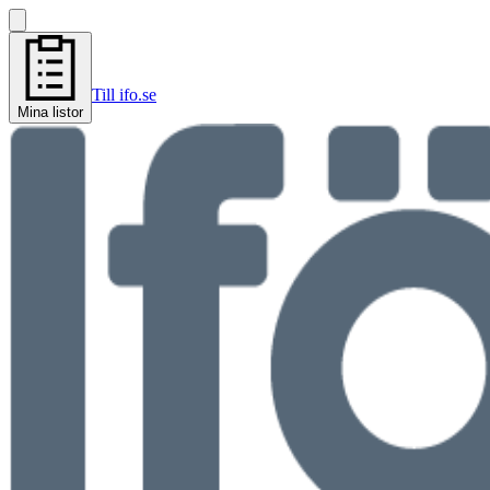
Till ifo.se
Mina listor