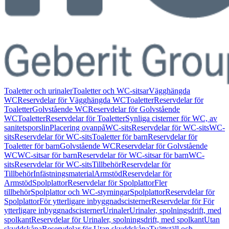
Toaletter och urinaler
Toaletter och WC-sitsar
Vägghängda
WC
Reservdelar för Vägghängda WC
Toaletter
Reservdelar för
Toaletter
Golvstående WC
Reservdelar för Golvstående
WC
Toaletter
Reservdelar för Toaletter
Synliga cisterner för WC, av
sanitetsporslin
Placering ovanpå
WC-sits
Reservdelar för WC-sits
WC-
sits
Reservdelar för WC-sits
Toaletter för barn
Reservdelar för
Toaletter för barn
Golvstående WC
Reservdelar för Golvstående
WC
WC-sitsar för barn
Reservdelar för WC-sitsar för barn
WC-
sits
Reservdelar för WC-sits
Tillbehör
Reservdelar för
Tillbehör
Infästningsmaterial
Armstöd
Reservdelar för
Armstöd
Spolplattor
Reservdelar för Spolplattor
Fler
tillbehör
Spolplattor och WC-styrningar
Spolplattor
Reservdelar för
Spolplattor
För ytterligare inbyggnadscisterner
Reservdelar för För
ytterligare inbyggnadscisterner
Urinaler
Urinaler, spolningsdrift, med
spolkant
Reservdelar för Urinaler, spolningsdrift, med spolkant
Utan
skyddskåpa
Reservdelar för Utan skyddskåpa
Tvättställ och