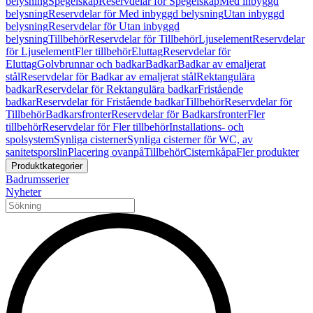
belysning
Spegelskåp
Reservdelar för Spegelskåp
Med inbyggd
belysning
Reservdelar för Med inbyggd belysning
Utan inbyggd
belysning
Reservdelar för Utan inbyggd
belysning
Tillbehör
Reservdelar för Tillbehör
Ljuselement
Reservdelar
för Ljuselement
Fler tillbehör
Eluttag
Reservdelar för
Eluttag
Golvbrunnar och badkar
Badkar
Badkar av emaljerat
stål
Reservdelar för Badkar av emaljerat stål
Rektangulära
badkar
Reservdelar för Rektangulära badkar
Fristående
badkar
Reservdelar för Fristående badkar
Tillbehör
Reservdelar för
Tillbehör
Badkarsfronter
Reservdelar för Badkarsfronter
Fler
tillbehör
Reservdelar för Fler tillbehör
Installations- och
spolsystem
Synliga cisterner
Synliga cisterner för WC, av
sanitetsporslin
Placering ovanpå
Tillbehör
Cisternkåpa
Fler produkter
Produktkategorier
Badrumsserier
Nyheter