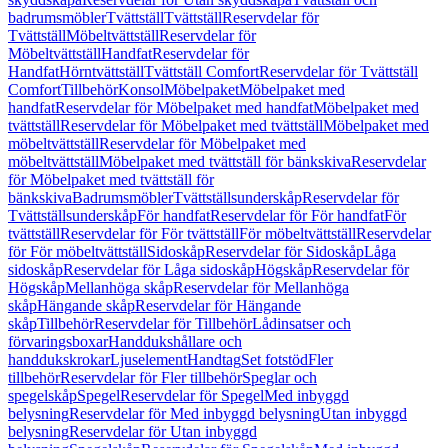
badrumsmöbler
Tvättställ
Tvättställ
Reservdelar för
Tvättställ
Möbeltvättställ
Reservdelar för
Möbeltvättställ
Handfat
Reservdelar för
Handfat
Hörntvättställ
Tvättställ Comfort
Reservdelar för Tvättställ
Comfort
Tillbehör
Konsol
Möbelpaket
Möbelpaket med
handfat
Reservdelar för Möbelpaket med handfat
Möbelpaket med
tvättställ
Reservdelar för Möbelpaket med tvättställ
Möbelpaket med
möbeltvättställ
Reservdelar för Möbelpaket med
möbeltvättställ
Möbelpaket med tvättställ för bänkskiva
Reservdelar
för Möbelpaket med tvättställ för
bänkskiva
Badrumsmöbler
Tvättställsunderskåp
Reservdelar för
Tvättställsunderskåp
För handfat
Reservdelar för För handfat
För
tvättställ
Reservdelar för För tvättställ
För möbeltvättställ
Reservdelar
för För möbeltvättställ
Sidoskåp
Reservdelar för Sidoskåp
Låga
sidoskåp
Reservdelar för Låga sidoskåp
Högskåp
Reservdelar för
Högskåp
Mellanhöga skåp
Reservdelar för Mellanhöga
skåp
Hängande skåp
Reservdelar för Hängande
skåp
Tillbehör
Reservdelar för Tillbehör
Lådinsatser och
förvaringsboxar
Handdukshållare och
handdukskrokar
Ljuselement
Handtag
Set fotstöd
Fler
tillbehör
Reservdelar för Fler tillbehör
Speglar och
spegelskåp
Spegel
Reservdelar för Spegel
Med inbyggd
belysning
Reservdelar för Med inbyggd belysning
Utan inbyggd
belysning
Reservdelar för Utan inbyggd