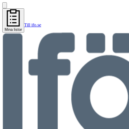
Till ifo.se
Mina listor